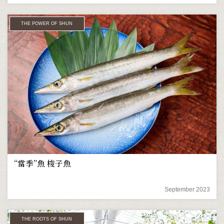
THE POWER OF SHUN
“當季”魚 梭子魚
September 2023
THE ROOTS OF SHUN