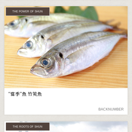
THE POWER OF SHUN
“當季”魚 竹筴魚
BACKNUMBER
THE ROOTS OF SHUN