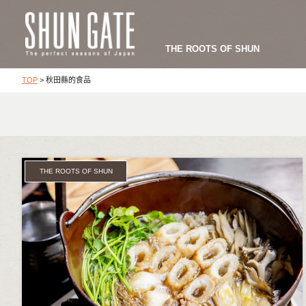
THE ROOTS OF SHUN
TOP
>
秋田縣的食品
THE ROOTS OF SHUN