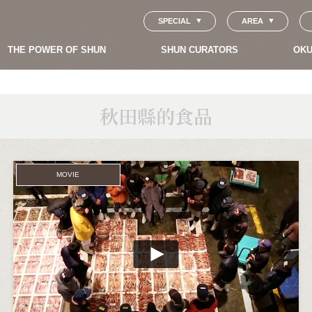
SPECIAL
AREA
THE POWER OF SHUN
SHUN CURATORS
OKU
秋田縣的食品
MOVIE