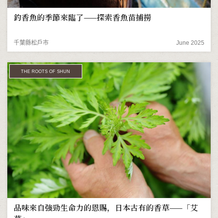
釣香魚的季節來臨了——探索香魚苗捕撈
千葉縣松戶市
June 2025
THE ROOTS OF SHUN
品味來自強勁生命力的恩賜，日本古有的香草——「艾