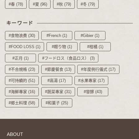
#春 (78)
#夏 (96)
#秋 (79)
#冬 (79)
キーワード
#食物浪費 (30)
#French (1)
#Gibier (1)
#FOOD LOSS (1)
#贈り物 (1)
#柑橘 (1)
#正月 (1)
#フードロス（食品ロス） (3)
#不合規格 (23)
#節慶餐食 (13)
#年度例行儀式 (17)
#可持續的 (51)
#高湯 (17)
#水果專家 (17)
#海鮮專家 (16)
#蔬菜專家 (31)
#發酵 (43)
#郷土料理 (58)
#和菓子 (25)
ABOUT