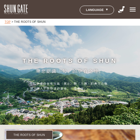
menu
LANGUAGE
TOP
>
THE ROOTS OF SHUN
THE ROOTS OF SHUN
帶您認識「旬」的孕育之地。
介紹孕育自在地社區〈風土〉與〈人情〉的食文化魅
力，讓人不禁想造訪當地、一嚐美味。
THE ROOTS OF SHUN