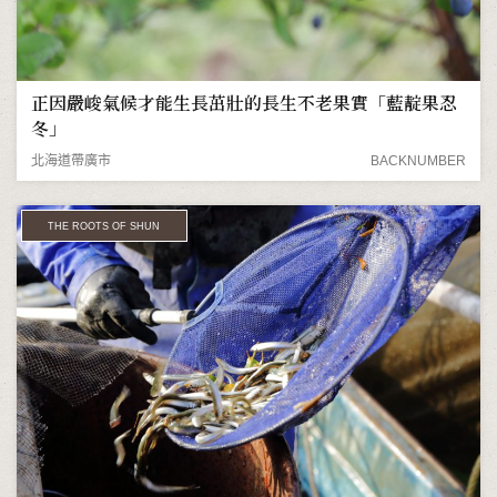
正因嚴峻氣候才能生長茁壯的長生不老果實「藍靛果忍
冬」
北海道帶廣市
BACKNUMBER
THE ROOTS OF SHUN