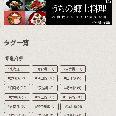
タグ一覧
都道府県
#北海道 (15)
#青森縣 (21)
#岩手縣 (21)
#宮城縣 (21)
#秋田縣 (10)
#山形縣 (5)
#福島縣 (12)
#茨城縣 (8)
#栃木縣 (9)
#群馬縣 (7)
#埼玉縣 (15)
#千葉縣 (18)
#東京都 (88)
#神奈川縣 (8)
#新潟縣 (4)
#富山縣 (6)
#石川縣 (7)
#福井縣 (4)