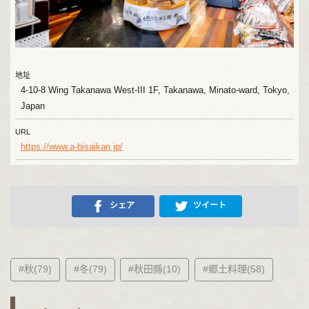
地址
4-10-8 Wing Takanawa West-III 1F, Takanawa, Minato-ward, Tokyo,
Japan
URL
https://www.a-bisaikan.jp/
シェア
ツイート
#秋(79)
#冬(79)
#秋田縣(10)
#郷土料理(58)