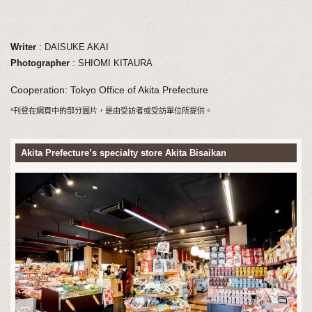
Writer
: DAISUKE AKAI
Photographer
: SHIOMI KITAURA
Cooperation: Tokyo Office of Akita Prefecture
*刊登在網頁中的部分圖片，是由受訪者或受訪單位所提供。
Akita Prefecture’s specialty store Akita Bisaikan