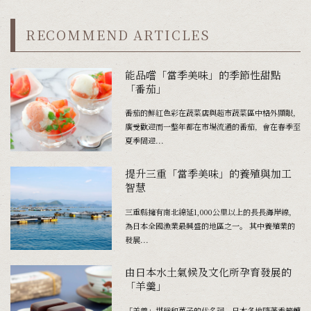
RECOMMEND ARTICLES
能品嚐「當季美味」的季節性甜點
「番茄」
番茄的鮮紅色彩在蔬菜店與超市蔬菜區中格外顯眼，
廣受歡迎而一整年都在市場流通的番茄，會在春季至
夏季間迎...
提升三重「當季美味」的養殖與加工
智慧
三重縣擁有南北綿延1,000公里以上的長長海岸線，
為日本全國漁業最興盛的地區之一。 其中養殖業的
發展...
由日本水土氣候及文化所孕育發展的
「羊羹」
「羊羹」堪稱和菓子的代名詞。日本各地隨著季節轉