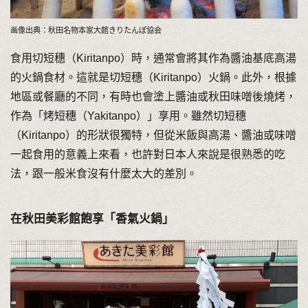
画像出典：秋田名物本家大館きりたんぽ協会
食用切短穗（Kiritanpo）時，通常會將其作為醬油基底高湯
的火鍋食材。這就是切短穗（Kiritanpo）火鍋。此外，根據
地區或餐廳的不同，有時也會塗上醬油或秋田味噌後燒烤，
作為「烤短穗（Yakitanpo）」享用。雖然切短穗
（Kiritanpo）的形狀很獨特，但從米飯與高湯、醬油或味噌
一起食用的意義上來看，也許對日本人來說是很熟悉的吃
法，跟一般米食沒有什麼太大的差別。
在秋田美彩館飽享「香氣火鍋」