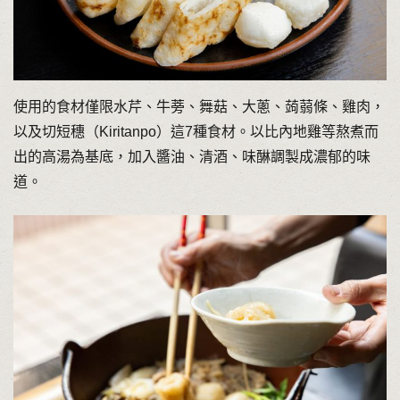
使用的食材僅限水芹、牛蒡、舞菇、大蔥、蒟蒻條、雞肉，
以及切短穗（Kiritanpo）這7種食材。以比內地雞等熬煮而
出的高湯為基底，加入醬油、清酒、味醂調製成濃郁的味
道。