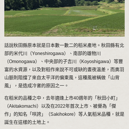
話說秋田縣原本就是日本數一數二的稻米產地。秋田縣有北
部的米代川（Yoneshirogawa）、南部的雄物川
（Omonogawa）、中央部的子吉川（Koyoshigawa）等豐
富的水資源，以及對稻作來說不可或缺的晝夜溫差，而奧羽
山脈則阻擋了來自太平洋的偏東風，這種風被稱做「山背
風」，是造成冷害的原因之一。
在稻米的品種之中，去年適逢上市40週年的「秋田小町」
（Akitakomachi）以及在2022年首次上市、被譽為「傑
作」的知名「咲誇」（Sakihokore）等人氣稻米品種，就是
誕生在這樣的土地上。