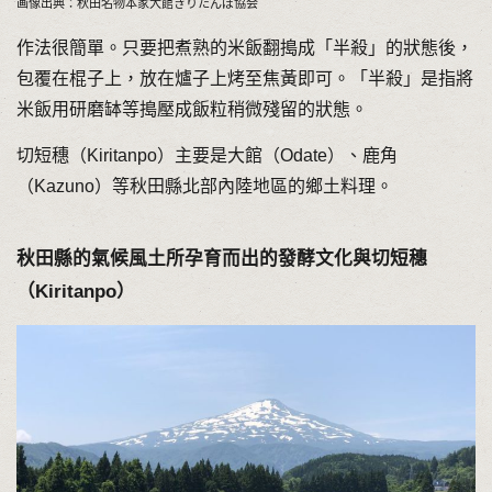
画像出典：秋田名物本家大館きりたんぽ協会
作法很簡單。只要把煮熟的米飯翻搗成「半殺」的狀態後，
包覆在棍子上，放在爐子上烤至焦黃即可。「半殺」是指將
米飯用研磨缽等搗壓成飯粒稍微殘留的狀態。
切短穗（Kiritanpo）主要是大館（Odate）、鹿角
（Kazuno）等秋田縣北部內陸地區的鄉土料理。
秋田縣的氣候風土所孕育而出的發酵文化與切短穗
（Kiritanpo）