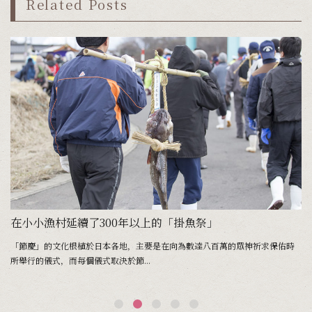
Related Posts
在小小漁村延續了300年以上的「掛魚祭」
秋
「節慶」的文化根植於日本各地，主要是在向為數達八百萬的眾神祈求保佑時
於
所舉行的儀式，而每個儀式取決於節...
品