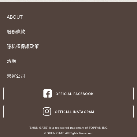
ABOUT
服務條款
隱私權保護政策
洽詢
營運公司
OFFICIAL FACEBOOK
OFFICIAL INSTAGRAM
“SHUN GATE” is a registered trademark of TOPPAN INC.
© SHUN GATE All Rights Reserved.