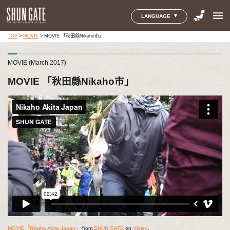
menu
LANGUAGE
TOP
>
MOVIE
>
MOVIE 「秋田縣Nikaho市」
MOVIE (March 2017)
MOVIE 「秋田縣Nikaho市」
MOVIE「Nikaho Akita Japan」
from
SHUN GATE
on
Vimeo
.