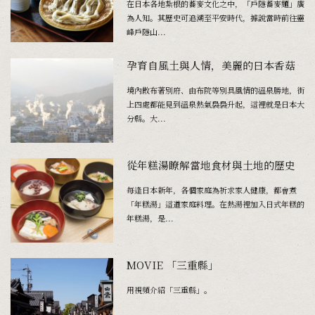
在日本各地紮根的蕎麥文化之中，「戶隱蕎麥麵」廣
為人知。其歷史可追溯至平安時代，據說當時前往靈
峰戶隱山...
孕育自風土與人情，美麗的日本香菇
境內散布著別府、由布院等別具風情的溫泉勝地，街
上四處都能見到溫泉熱氣裊裊升起，這裡就是日本大
分縣。大...
從年糕湯瞭解當地食材與土地的歷史
每逢日本新年，各個家庭為祈求家人健康，都會煮
「年糕湯」這道家庭料理。在熱湯裡加入日式年糕的
年糕湯，是...
MOVIE 「三重縣」
用視頻介紹「三重縣」。