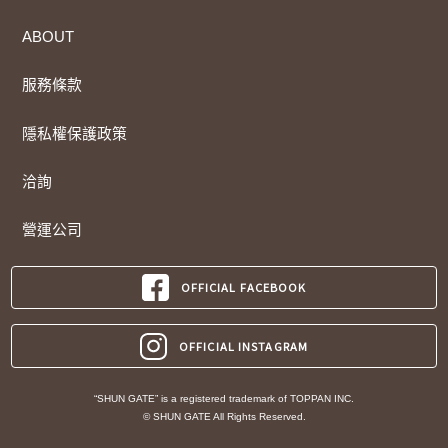
ABOUT
服務條款
隱私權保護政策
洽詢
營運公司
OFFICIAL FACEBOOK
OFFICIAL INSTAGRAM
“SHUN GATE” is a registered trademark of TOPPAN INC.
© SHUN GATE All Rights Reserved.