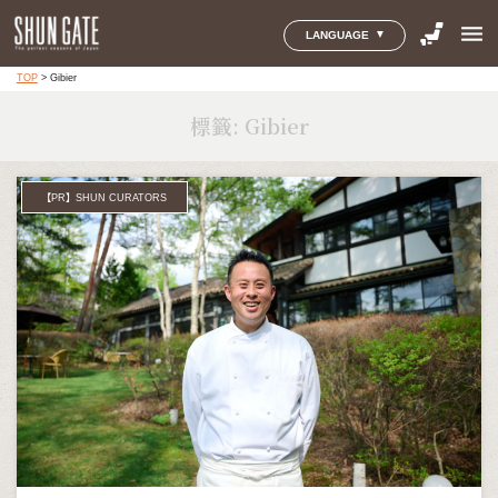
menu
LANGUAGE
TOP
>
Gibier
標籤:
Gibier
【PR】SHUN CURATORS