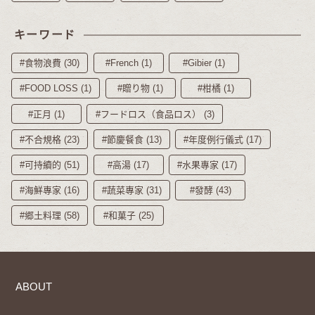
キーワード
#食物浪費 (30)
#French (1)
#Gibier (1)
#FOOD LOSS (1)
#贈り物 (1)
#柑橘 (1)
#正月 (1)
#フードロス（食品ロス） (3)
#不合規格 (23)
#節慶餐食 (13)
#年度例行儀式 (17)
#可持續的 (51)
#高湯 (17)
#水果專家 (17)
#海鮮專家 (16)
#蔬菜專家 (31)
#發酵 (43)
#郷土料理 (58)
#和菓子 (25)
ABOUT