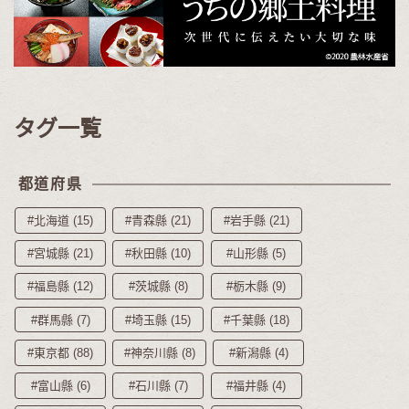
タグ一覧
都道府県
#北海道 (15)
#青森縣 (21)
#岩手縣 (21)
#宮城縣 (21)
#秋田縣 (10)
#山形縣 (5)
#福島縣 (12)
#茨城縣 (8)
#栃木縣 (9)
#群馬縣 (7)
#埼玉縣 (15)
#千葉縣 (18)
#東京都 (88)
#神奈川縣 (8)
#新潟縣 (4)
#富山縣 (6)
#石川縣 (7)
#福井縣 (4)