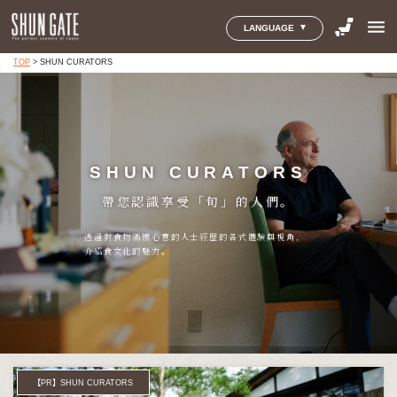
menu
LANGUAGE
TOP
>
SHUN CURATORS
SHUN CURATORS
帶您認識享受「旬」的人們。
透過對食物滿懷心意的人士經歷的各式體驗與視角，
介紹食文化的魅力。
【PR】SHUN CURATORS