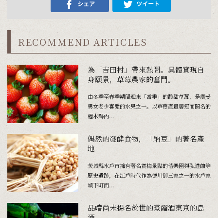
シェア
ツイート
RECOMMEND ARTICLES
為「吉田村」帶來熱鬧。具體實現自
身願景，草莓農家的奮鬥。
由冬季至春季期間迎來「當季」的酸甜草莓，是廣受
男女老少喜愛的水果之一。以草莓產量居冠而聞名的
櫪木縣內...
偶然的發酵食物，「納豆」的著名產
地
茨城縣水戶市擁有著名賞梅景點的偕樂園與弘道館等
歷史遺跡，在江戶時代作為德川御三家之一的水戶家
城下町而...
品嚐尚未揚名於世的蒸餾酒――東京的島
酒