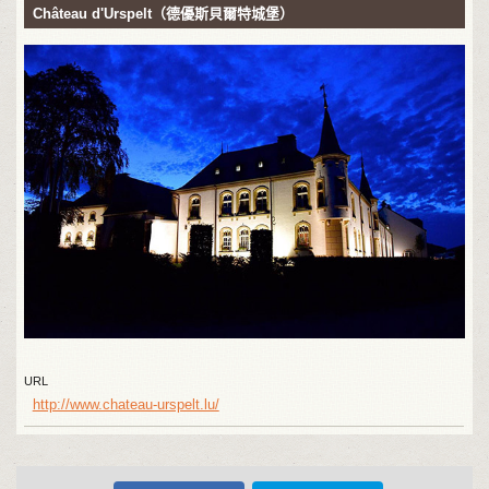
Château d'Urspelt（德優斯貝爾特城堡）
URL
http://www.chateau-urspelt.lu/