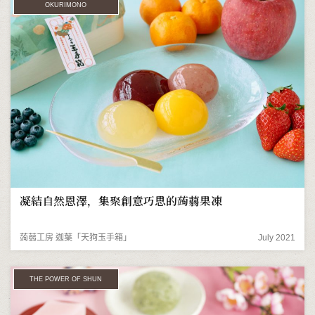
OKURIMONO
凝結自然恩澤，集聚創意巧思的蒟蒻果凍
蒟蒻工房 迦葉「天狗玉手箱」
July 2021
THE POWER OF SHUN