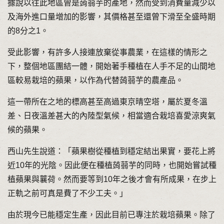
據說以往此地區曾是蒟蒻芋的產地，然而受到消費量減少以
及海外進口量增加的影響，其價格甚至還曾下滑至全盛時期
的8分之1。
受此影響，有許多人接連放棄從事農業，在這樣的情形之
下，整個地區團結一體，開始著手種植在人手不足的山間地
區較易栽培的蘋果，以作為代替蒟蒻芋的農產品。
這一帶所在之地的標高甚至高過東京晴空塔，屬於夏冬溫
差、日夜溫差甚大的內陸型氣候，相當適合栽培喜愛涼爽氣
候的蘋果。
西山先生說道：「蘋果樹從種植到穩定結出果實，要花上將
近10年的光陰。因此便在種植蒟蒻芋的同時，也開始嘗試種
植蘋果與蘘荷。然而要等到10年之後才會有所成果，在步上
正軌之前可真是費了不少工夫。」
由於現今已能穩定生產，因此目前已專注於栽培蘋果。除了