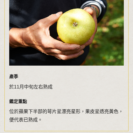
產季
於11月中旬左右熟成
鑑定重點
位於蘋果下半部的萼片呈漂亮星形，果皮呈透亮黃色，
便代表已熟成。