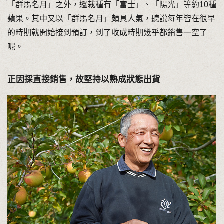
「群馬名月」之外，還栽種有「富士」、「陽光」等約10種
蘋果。其中又以「群馬名月」頗具人氣，聽說每年皆在很早
的時期就開始接到預訂，到了收成時期幾乎都銷售一空了
呢。
正因採直接銷售，故堅持以熟成狀態出貨