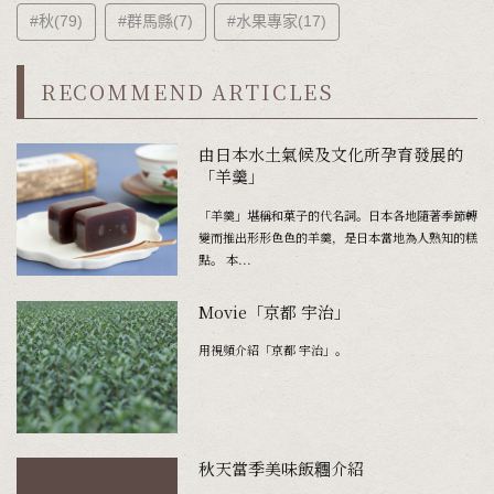
#秋(79)
#群馬縣(7)
#水果專家(17)
RECOMMEND ARTICLES
由日本水土氣候及文化所孕育發展的
「羊羹」
「羊羹」堪稱和菓子的代名詞。日本各地隨著季節轉
變而推出形形色色的羊羹，是日本當地為人熟知的糕
點。 本...
Movie「京都 宇治」
用視頻介紹「京都 宇治」。
秋天當季美味飯糰介紹