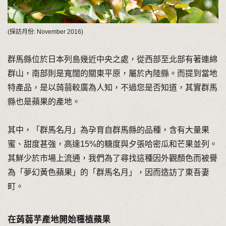
(採訪月份: November 2016)
群馬縣位於日本列島幾近中央之處，從西部至北部有著連綿
群山，南部則是寬闊的關東平原，屬於內陸縣。而提到當地
特產品，是以蒟蒻較廣為人知，不過您是否知道，其實群馬
縣也是蘋果的產地。
其中，「群馬名月」為孕育自群馬縣的品種，含有大量果
蜜、甜度甚強，高達15%的糖度與夕張哈密瓜和芒果並列。
其鮮少於市場上流通，我們為了尋找這種因外觀顏色而被譽
為「夢幻黃色蘋果」的「群馬名月」，因而造訪了東吾妻
町。
在蒟蒻芋產地開始種植蘋果