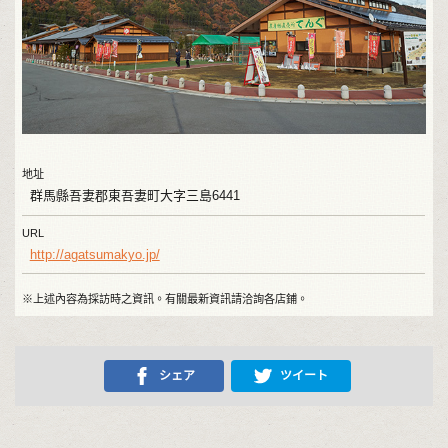
地址
群馬縣吾妻郡東吾妻町大字三島6441
URL
http://agatsumakyo.jp/
※上述內容為採訪時之資訊。有關最新資訊請洽詢各店鋪。
シェア
ツイート