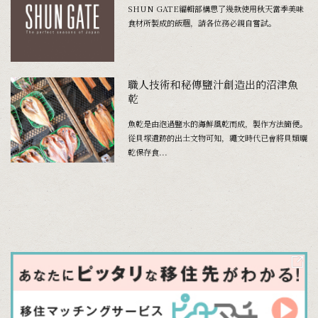
SHUN GATE編輯部構思了幾款使用秋天當季美味
食材所製成的飯糰，請各位務必親自嘗試。
職人技術和秘傳鹽汁創造出的沼津魚
乾
魚乾是由泡過鹽水的海鮮風乾而成，製作方法簡便。
從貝塚遺跡的出土文物可知，繩文時代已會將貝類曬
乾保存食...