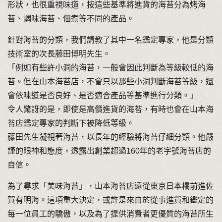
形狀，也很重視味道，按這些基準將進貨的海苔分為烤海
苔、調味海苔、佃煮等不同的產品。
針對海苔的分類，我們請教了其中一名鑑定專家，他是分類
技術室的次長藤田博明先生。
「例如有些許小洞的海苔，一般會因此判斷為等級較低的海
苔。但在山本海苔店，不會只以那些小洞判斷海苔等級，還
會依味道是否良好、是否適合產品等基準進行分類。」
令人驚訝的是，即使是高價進貨的海苔，有時也會在山本海
苔店鑑定專家的判斷下被降低等級。
藤田先生凝視著海苔，以長年的經驗將海苔仔細分類。他嚴
謹的眼神和態度，透露出創業超過160年的老字號海苔店的
自信。
為了尋求「美味海苔」，山本海苔店遠從東京日本橋前進佐
賀有明海。這項重大決定，或許是來自於從事進貨和鑑定的
每一位員工的驕傲，以及為了提供消費者更優質的海苔所生