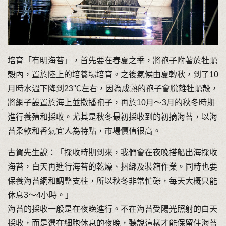
培育「有明海苔」，首先要在春夏之季，將孢子附著於牡蠣
殻內，置於陸上的培養場培育。之後氣候由夏轉秋，到了10
月時水溫下降到23℃左右，因為成熟的孢子會脫離牡蠣殻，
將網子設置於海上並撒播孢子，再於10月〜3月的秋冬時期
進行養殖和採收。尤其是秋冬最初採收到的初摘海苔，以海
苔柔軟和香氣宜人為特點，市場價值很高。
古賀先生說：「採收時期到來，我們會在夜晚搭船出海採收
海苔，白天再進行海苔的乾燥、捆綁及裝箱作業。同時也要
保養海苔網和調整支柱，所以秋冬非常忙碌，每天大概只能
休息3〜4小時。」
海苔的採收一般是在夜晚進行。不在海苔受陽光照射的白天
採收，而是選在細胞休息的夜晚，聽說這樣才能保留住海苔