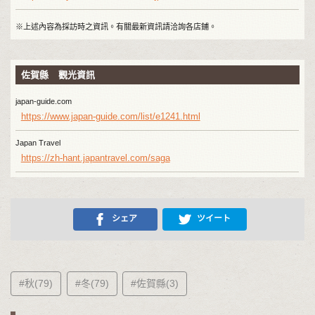
※上述內容為採訪時之資訊。有關最新資訊請洽詢各店鋪。
佐賀縣 觀光資訊
japan-guide.com
https://www.japan-guide.com/list/e1241.html
Japan Travel
https://zh-hant.japantravel.com/saga
シェア
ツイート
#秋(79)
#冬(79)
#佐賀縣(3)