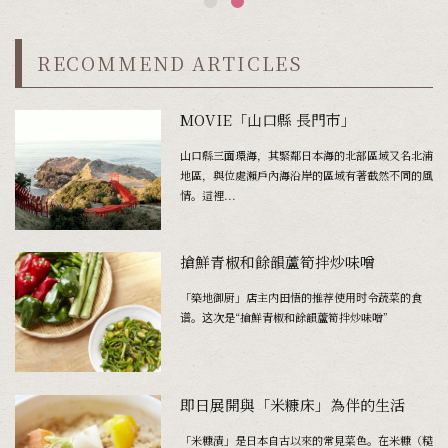
RECOMMEND ARTICLES
MOVIE「山口縣 長門市」
山口縣三面環海，其緊鄰日本海的北部區域又名北浦
地區，與位處瀨戶內海沿岸的區域有著截然不同的風
情。這裡...
搶鮮青椒和餘韻蘆筍拌炒味噌
「築地御厨」店主内田悟的推荐使用时令蔬菜的食
谱。这次是“搶鮮青椒和餘韻蘆筍拌炒味噌”
即日展開與「米糠床」為伴的生活
「米糠漬」是日本自古以來的常見菜色。在米糠（糙