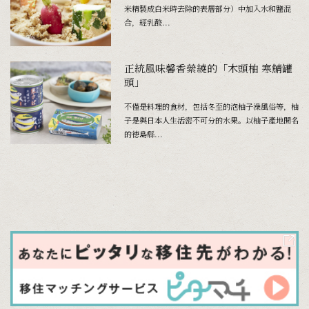
米精製成白米時去除的表層部分）中加入水和鹽混
合，經乳酸...
正統風味馨香縈繞的「木頭柚 寒鯖罐
頭」
不僅是料理的食材，包括冬至的泡柚子澡風俗等，柚
子是與日本人生活密不可分的水果。以柚子產地聞名
的德島縣...