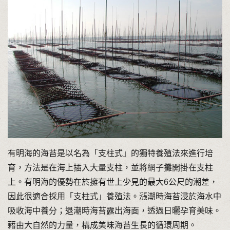
有明海的海苔是以名為「支柱式」的獨特養殖法來進行培
育，方法是在海上插入大量支柱，並將網子攤開掛在支柱
上。有明海的優勢在於擁有世上少見的最大6公尺的潮差，
因此很適合採用「支柱式」養殖法。漲潮時海苔浸於海水中
吸收海中養分；退潮時海苔露出海面，透過日曬孕育美味。
藉由大自然的力量，構成美味海苔生長的循環周期。