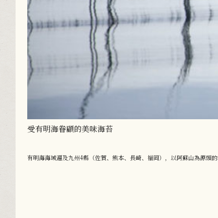
受有明海眷顧的美味海苔
有明海海域遍及九州4縣（佐賀、熊本、長崎、福岡），以阿蘇山為源頭的筑後