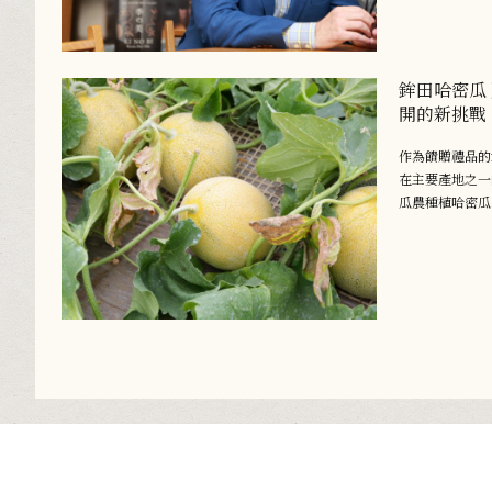
鉾田哈密瓜
開的新挑戰
作為饋贈禮品的
在主要產地之一
瓜農種植哈密瓜..