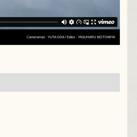
Cameraman : YUTA ODA / Editor : YASUHARU MOTOMIYA