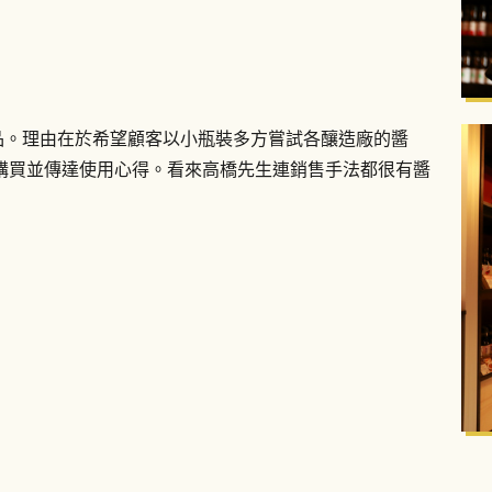
商品。理由在於希望顧客以小瓶裝多方嘗試各釀造廠的醬
購買並傳達使用心得。看來高橋先生連銷售手法都很有醬