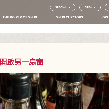
SPECIAL
AREA
THE POWER OF SHUN
SHUN CURATORS
OKU
開啟另一扇窗