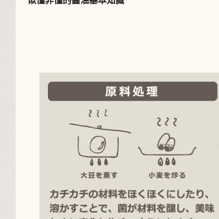
似懂非懂的醬油基本知識