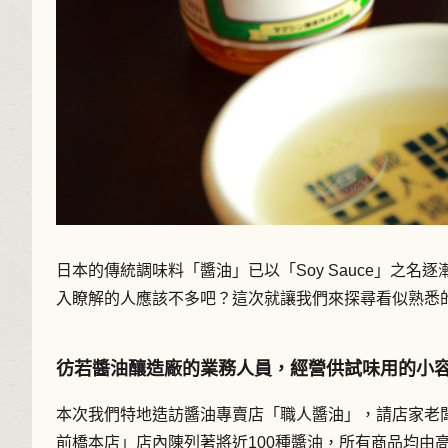
日本的傳統調味料「醬油」已以「Soy Sauce」
入瞭解的人應該不多吧？這次就讓我們來探尋看似熟悉
彷若醬油釀造廠的業務人員，經營供試味用的小
本次我們特地造訪醬油專賣店「職人醬油」，請店家老
前橋本店」店內陳列著將近100種醬油，所有商品均由