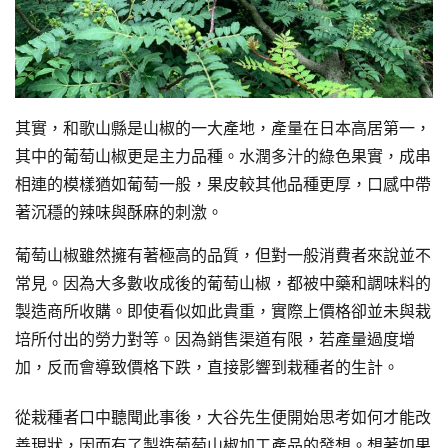
其實，和歌山縣是山椒的一大產地，產量在日本高居第一，
其中的葡萄山椒更是主力品種。水潤多汁的綠色果實，成串
相連的模樣猶如葡萄一般，果皮較其他品種更厚，口感中帶
著沉穩的辣味與酥麻的刺激。
葡萄山椒雖然擁有著極高的品質，但對一般消費者來說並不
常見。因為大多數收成後的葡萄山椒，都被中藥和調味料的
製造商所收購。即使看似如此貴重，實際上價格卻並未與栽
培所付出的勞力對等。因為銷售渠道有限，若產量過度增
加，反而會導致價格下跌，直接影響到栽種者的生計。
從栽種者口中聽聞此事後，大谷先生便開始思考如何才能改
善現狀，因而有了製造葡萄山椒加工產品的發想。想著如果