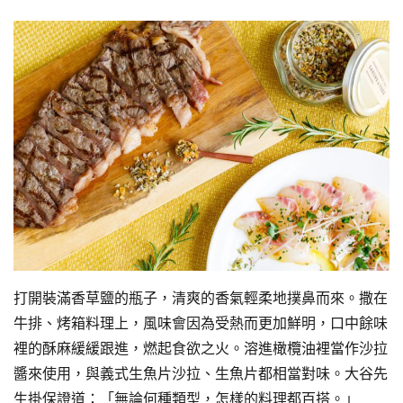
打開裝滿香草鹽的瓶子，清爽的香氣輕柔地撲鼻而來。撒在
牛排、烤箱料理上，風味會因為受熱而更加鮮明，口中餘味
裡的酥麻緩緩跟進，燃起食欲之火。溶進橄欖油裡當作沙拉
醬來使用，與義式生魚片沙拉、生魚片都相當對味。大谷先
生掛保證道：「無論何種類型，怎樣的料理都百搭。」