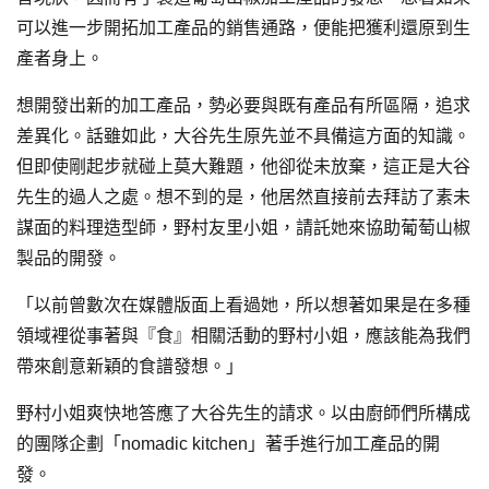
可以進一步開拓加工產品的銷售通路，便能把獲利還原到生
產者身上。
想開發出新的加工產品，勢必要與既有產品有所區隔，追求
差異化。話雖如此，大谷先生原先並不具備這方面的知識。
但即使剛起步就碰上莫大難題，他卻從未放棄，這正是大谷
先生的過人之處。想不到的是，他居然直接前去拜訪了素未
謀面的料理造型師，野村友里小姐，請託她來協助葡萄山椒
製品的開發。
「以前曾數次在媒體版面上看過她，所以想著如果是在多種
領域裡從事著與『食』相關活動的野村小姐，應該能為我們
帶來創意新穎的食譜發想。」
野村小姐爽快地答應了大谷先生的請求。以由廚師們所構成
的團隊企劃「nomadic kitchen」著手進行加工產品的開
發。