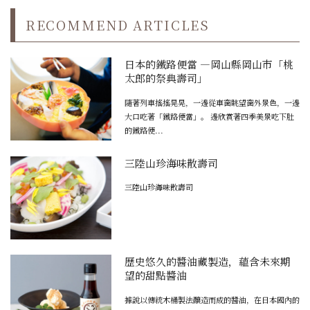
RECOMMEND ARTICLES
日本的鐵路便當 ―岡山縣岡山市「桃
太郎的祭典壽司」
隨著列車搖搖晃晃，一邊從車窗眺望窗外景色，一邊
大口吃著「鐵路便當」。 邊欣賞著四季美景吃下肚
的鐵路便...
三陸山珍海味散壽司
三陸山珍海味散壽司
歷史悠久的醬油藏製造，蘊含未來期
望的甜點醬油
據說以傳統木桶製法釀造而成的醬油，在日本國內的