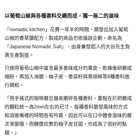
以葡萄山椒與各種香料交織而成，獨一無二的滋味
「nomadic kitchen」花費一年半的時間，開發出加入葡萄
山椒的香草鹽配方，製成的商品也依循該企劃，命名為
「Japanese Nomadic Salt」，由身兼發起人的大谷先生負
責生產製造。
只使用葡萄山椒中富含最多香味成分的果皮，乾燥後研磨成
細粉，再加入海鹽、柚子皮、香菜籽與黑胡椒等8種香料進
行調和。
「用手搖式的咖啡磨豆器來磨碎各種香料，重點在於把磨成
的顆粒統一為2mm左右的尺寸。每種香料散發風味的方式
和溶進嘴裡的時間各有所異，因此可以在口中體會滋味的層
次漸變哦。而糖漿炊煮的柚子皮甘甜，也成為了很好的點
綴。」