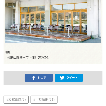
地址
和歌山縣海南市下津町方372-1
シェア
ツイート
#和歌山縣(5)
#可持續的(51)