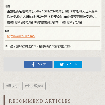
地址
東京都新宿區神樂坂6-8-27 SHIZON神樂坂1樓 ＊從都營大江戶線牛
込神樂坂站 A3出口步行3分鐘 ＊從東京Metro地鐵東西線神樂坂站1
號出口步行約3分鐘 ＊從地鐵飯田橋站B3出口步行7分鐘
URL
http://www.suika.me/
※上述內容為採訪時之資訊。有關最新資訊請洽詢各店鋪。
シェア
ツイート
#春(78)
#東京都(88)
RECOMMEND ARTICLES