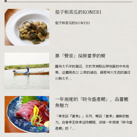
茄子和苦瓜的KONERI
茄子和苦瓜的KONERI
靠「聲音」採撈當季的蜆
面向太平洋的涸沼，位於茨城縣沿岸地區的中央地
帶。這個周長22 公里的湖泊，藉那珂川支流的涸沼
川與太平...
一年兩度的「時令盛產期」，品嘗鰹
魚魅力
「專家談『當季』」系列，暢談「當季」海鮮的魅
力。自春季至秋季這段期間，迎接一年兩度「時令盛
產期」的「...