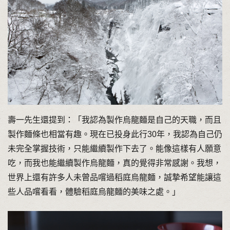
壽一先生還提到：「我認為製作烏龍麵是自己的天職，而且
製作麵條也相當有趣。現在已投身此行30年，我認為自己仍
未完全掌握技術，只能繼續製作下去了。能像這樣有人願意
吃，而我也能繼續製作烏龍麵，真的覺得非常感謝。我想，
世界上還有許多人未曾品嚐過稻庭烏龍麵，誠摯希望能讓這
些人品嚐看看，體驗稻庭烏龍麵的美味之處。」