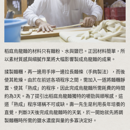
稻庭烏龍麵的材料只有麵粉、水與鹽巴。正因材料簡單，所
以素材質感與細膩作業將大幅影響製成烏龍麵的成果。
揉製麵糰，再一邊用手擰一邊拉長麵條（手綯製法），而後
使其乾燥。由於在前述各項程序之間，需加入一道將麵糰靜
置、使其「熟成」的程序，因此完成烏龍麵所需耗費的時間
約為3天。為了提引出稻庭烏龍麵獨特的嚼勁與順喉感，這
道「熟成」程序堪稱不可或缺。壽一先生是利用長年培養的
直覺，判斷3天後完成烏龍麵時的天氣，於一開始就先將調
製麵糰時所需的鹽水濃度與量的多寡決定好。