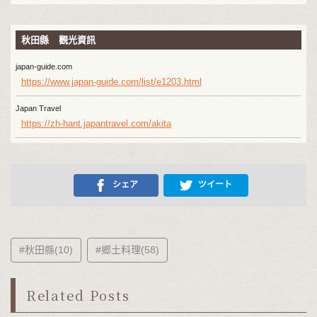
秋田縣 觀光資訊
japan-guide.com
https://www.japan-guide.com/list/e1203.html
Japan Travel
https://zh-hant.japantravel.com/akita
シェア
ツイート
#秋田縣(10)
#郷土料理(58)
Related Posts