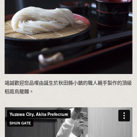
竭誠歡迎您品嚐由誕生於秋田縣小鎮的職人親手製作的頂級
稻庭烏龍麵。