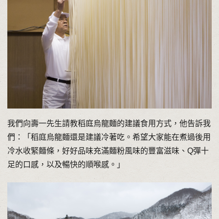
我們向壽一先生請教稻庭烏龍麵的建議食用方式，他告訴我
們：「稻庭烏龍麵還是建議冷著吃。希望大家能在煮過後用
冷水收緊麵條，好好品味充滿麵粉風味的豐富滋味、Q彈十
足的口感，以及暢快的順喉感。」