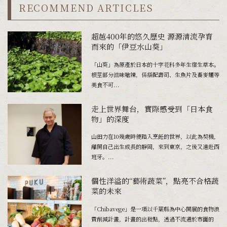
RECOMMEND ARTICLES
超越400年的悠久歷史 源源清流孕育
而來的「伊豆水山葵」
「山葵」為原產於日本的十字花科多年生宿生草本。
根莖部分滋味嗆辣，係搭配壽司、生魚片及蕎麥麵等
美食不可...
走上世界舞台，實際感受到「日本食
物」的深度
山田力在10幾歲時便踏入烹飪的世界，以此為契機，
離開自己出生成長的靜岡，來到東京，之後又遠赴西
班牙。...
個性洋溢的“藝術蔬菜”，點亮不合格蔬
菜的未來
「Chibavege」是一項以千葉縣為中心開展的食物浪
費削減計畫，計畫的出發點，透過不流通於市面的