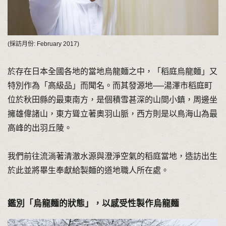
(採訪月份: February 2017)
於存在日本全國各地的當地烏龍麵之中，「稻庭烏龍麵」又
特別作為「高級品」而聞名。而其發源地──湯澤市稻庭町
位於秋田縣的最東南方，是個積雪甚深的山間小鎮，周邊坐
擁雄偉諸山，東方聳立著奧羽山脈，西方則是以鳥海山為最
高峰的出羽丘陵。
我們前往流淌著清澈水源與澄淨空氣的稻庭當地，造訪出生
於此並將畢生奉獻給製麵的道地職人所在處。
鑑別「烏龍麵的狀態」，以感受性製作烏龍麵