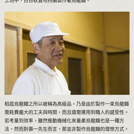
工坊中，日日耿直地持續製作著烏龍麵。
稻庭烏龍麵之所以被稱為高級品，乃是由於製作一束烏龍麵
需耗費龐大的工夫與時間，而且還需運用到職人的感受性。
若考量到效率，雖然推動機械化來量產烏龍麵也是一種方
法，然而對壽一先生而言，那並非製作烏龍麵的理想方式。