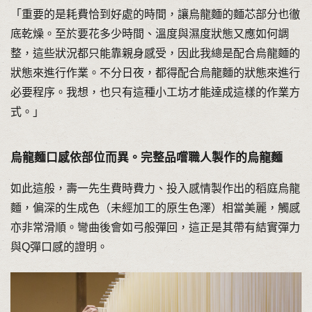
「重要的是耗費恰到好處的時間，讓烏龍麵的麵芯部分也徹
底乾燥。至於要花多少時間、溫度與濕度狀態又應如何調
整，這些狀況都只能靠親身感受，因此我總是配合烏龍麵的
狀態來進行作業。不分日夜，都得配合烏龍麵的狀態來進行
必要程序。我想，也只有這種小工坊才能達成這樣的作業方
式。」
烏龍麵口感依部位而異。完整品嚐職人製作的烏龍麵
如此這般，壽一先生費時費力、投入感情製作出的稻庭烏龍
麵，偏深的生成色（未經加工的原生色澤）相當美麗，觸感
亦非常滑順。彎曲後會如弓般彈回，這正是其帶有結實彈力
與Q彈口感的證明。