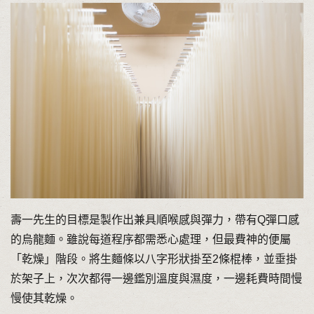
壽一先生的目標是製作出兼具順喉感與彈力，帶有Q彈口感
的烏龍麵。雖說每道程序都需悉心處理，但最費神的便屬
「乾燥」階段。將生麵條以八字形狀掛至2條棍棒，並垂掛
於架子上，次次都得一邊鑑別溫度與濕度，一邊耗費時間慢
慢使其乾燥。