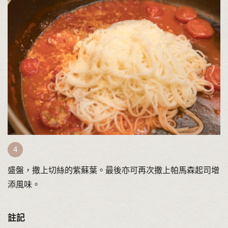
盛盤，撒上切絲的紫蘇葉。最後亦可再次撒上帕馬森起司增
添風味。
註記