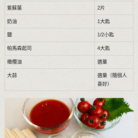
紫蘇葉
2片
奶油
1大匙
鹽
1/2小匙
帕馬森起司
4大匙
橄欖油
適量
大蒜
適量（隨個人
喜好）