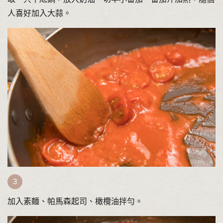
人喜好加入大蒜。
加入素麵、帕馬森起司、橄欖油拌勻。