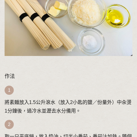
作法
將素麵放入1.5公升滾水（放入2小匙的鹽／份量外）中汆燙
1分鐘後，過冷水並瀝去水分備用。
取一只平底鍋，放入奶油、切半小番茄、番茄汁加熱。隨個