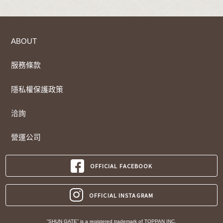
ABOUT
服務條款
隱私權保護政策
洽詢
營運公司
OFFICIAL FACEBOOK
OFFICIAL INSTAGRAM
“SHUN GATE” is a registered trademark of TOPPAN INC.