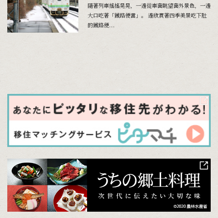
隨著列車搖搖晃晃，一邊從車窗眺望窗外景色，一邊
大口吃著「鐵路便當」。 邊欣賞著四季美景吃下肚
的鐵路便...