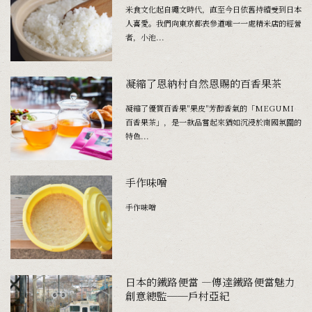
米食文化起自繩文時代，直至今日依舊持續受到日本
人喜愛。我們向東京都表參道唯一一處精米店的經營
者，小池...
凝縮了恩納村自然恩賜的百香果茶
凝縮了優質百香果"果皮"芳醇香氣的「MEGUMI
百香果茶」，是一款品嘗起來猶如沉浸於南國氛圍的
特色...
手作味噌
手作味噌
日本的鐵路便當 ―傳達鐵路便當魅力
創意總監──戶村亞紀