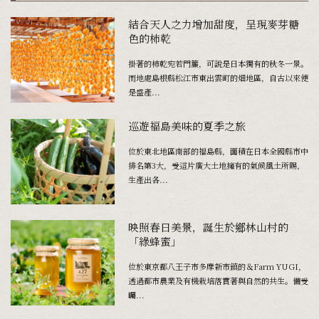
結合天人之力增加甜度，呈現麥芽糖
色的柿乾
掛著的柿乾宛若門簾，可說是日本獨有的秋冬一景。
而地處島根縣松江市東出雲町的畑地區，自古以來便
是盛產...
巡遊福島美味的夏季之旅
位於東北地區南部的福島縣，面積在日本全國縣市中
排名第3大，受這片廣大土地擁有的氣候風土所賜，
生產出各...
映照春日美景，誕生於鄉林山村的
「綠蜂蜜」
位於東京都八王子市多摩新市鎮的＆Farm YUGI，
透過都市農業及有機栽培落實著與自然的共生。備受
矚...