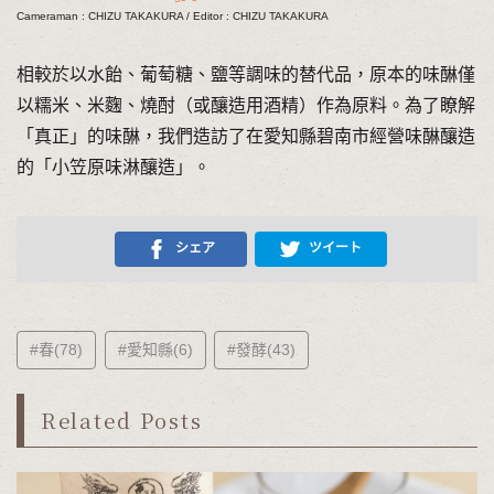
Cameraman : CHIZU TAKAKURA / Editor : CHIZU TAKAKURA
相較於以水飴、葡萄糖、鹽等調味的替代品，原本的味醂僅
以糯米、米麴、燒酎（或釀造用酒精）作為原料。為了瞭解
「真正」的味醂，我們造訪了在愛知縣碧南市經營味醂釀造
的「小笠原味淋釀造」。
シェア
ツイート
#春(78)
#愛知縣(6)
#發酵(43)
Related Posts