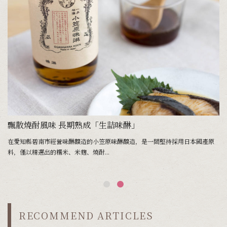
飄散燒酎風味 長期熟成「生詰味醂」
在愛知縣碧南市經營味醂釀造的小笠原味醂釀造，是一間堅持採用日本國產原
料，僅以精選出的糯米、米麴、燒酎...
RECOMMEND ARTICLES