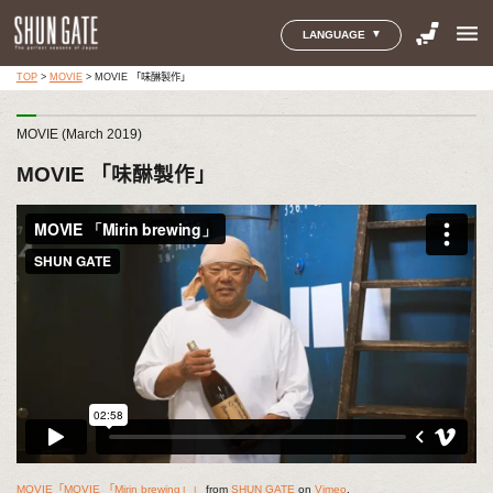
menu
LANGUAGE
TOP
>
MOVIE
>
MOVIE 「味醂製作」
MOVIE (March 2019)
MOVIE 「味醂製作」
MOVIE「MOVIE 「Mirin brewing」」
from
SHUN GATE
on
Vimeo
.