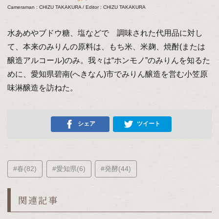
Cameraman : CHIZU TAKAKURA / Editor : CHIZU TAKAKURA
水あめやブドウ糖、塩などで゙調味された代用品に対し
て、本来のみりんの原料は、もち米、米麹、焼酎(または
醸造アルコール)のみ。我々は“ホンモノ”のみりんを知るた
めに、愛知県碧南(へきなん)市でみりん醸造を営む小笠原
味淋醸造を訪ねた。
シェア
ツイート
#春(82)
#愛知県(6)
#発酵(44)
関連記事