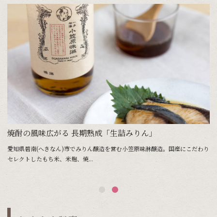
焼酎の風味広がる 長期熟成「生詰みりん」
を見
愛知県碧南(へきなん)市でみりん醸造を営む小笠原味淋醸造。国産にこだわり
セレクトしたもち米、米麹、焼...