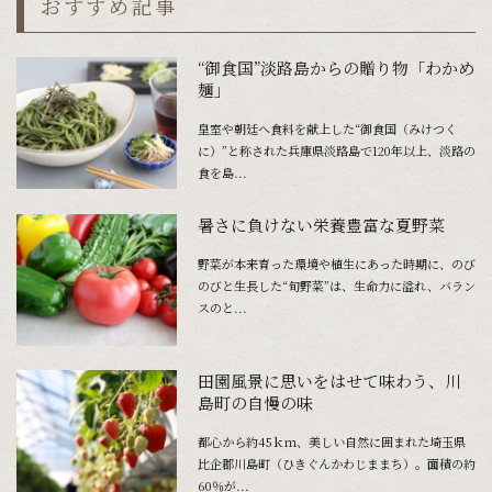
おすすめ記事
“御食国”淡路島からの贈り物「わかめ
麺」
皇室や朝廷へ食料を献上した“御食国（みけつく
に）”と称された兵庫県淡路島で120年以上、淡路の
食を島...
暑さに負けない栄養豊富な夏野菜
野菜が本来育った環境や植生にあった時期に、のび
のびと生長した“旬野菜”は、生命力に溢れ、バラン
スのと...
田園風景に思いをはせて味わう、川
島町の自慢の味
都心から約45ｋｍ、美しい自然に囲まれた埼玉県
比企郡川島町（ひきぐんかわじままち）。面積の約
60％が...