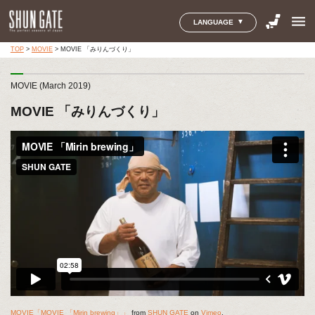
menu
LANGUAGE
TOP
>
MOVIE
>
MOVIE 「みりんづくり」
MOVIE (March 2019)
MOVIE 「みりんづくり」
MOVIE「MOVIE 「Mirin brewing」」
from
SHUN GATE
on
Vimeo
.