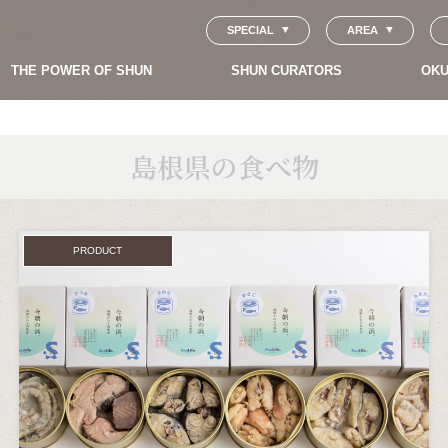
SPECIAL
AREA
THE POWER OF SHUN
SHUN CURATORS
OKU
島根県の食べ物
PRODUCT