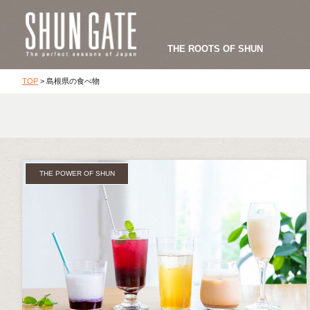
THE ROOTS OF SHUN
TOP
>
島根県の食べ物
THE POWER OF SHUN