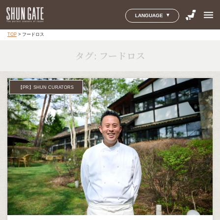
menu
LANGUAGE
TOP
>
フードロス
タグ:
フードロス
【PR】SHUN CURATORS