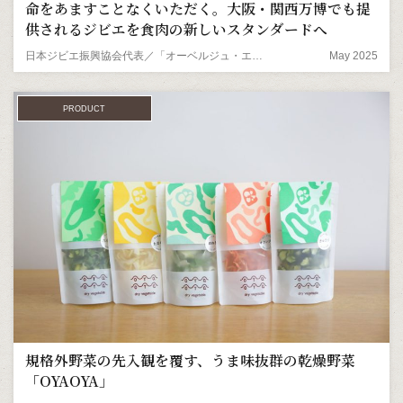
命をあますことなくいただく。大阪・関西万博でも提
供されるジビエを食肉の新しいスタンダードへ
日本ジビエ振興協会代表／「オーベルジュ・エスポワール」料理長 藤木徳彦さん
May 2025
PRODUCT
規格外野菜の先入観を覆す、うま味抜群の乾燥野菜
「OYAOYA」