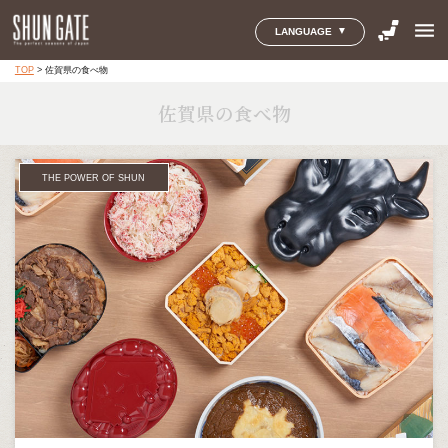
menu
LANGUAGE
TOP
>
佐賀県の食べ物
佐賀県の食べ物
THE POWER OF SHUN