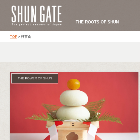
THE ROOTS OF SHUN
TOP
>
行事食
THE POWER OF SHUN