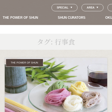
SPECIAL
AREA
THE POWER OF SHUN
SHUN CURATORS
OKU
タグ:
行事食
THE POWER OF SHUN