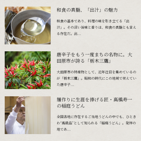
和食の真髄、「出汁」の魅力
和食の基本であり、料理の味を引き立てる「出
汁」。その深い旨味と香りは、和食の真髄とも言え
る存在だ。出...
唐辛子をもう一度まちの名物に。大
田原市が誇る「栃木三鷹」
大田原市の特産物として、近年注目を集めているの
が「栃木三鷹」。昭和の時代にこの地域で栄えてい
た唐辛子...
麺作りに生涯を捧げる匠・高橋寿一
の稲庭うどん
全国各地に存在するご当地うどんの中でも、ひとき
わ“高級品”として知られる「稲庭うどん」。発祥の
地であ...