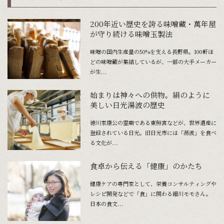
200年近い歴史を誇る味噌蔵・萬年屋
が守り続ける味噌玉製法
味噌の国内生産量の50%を支える長野県。100軒ほ
どの味噌蔵が集結しているが、一部の大手メーカー
が生...
始まりは神々への供物。絹のように
美しい日光湯波の歴史
徳川家康公の霊廟である東照宮などが、世界遺産に
登録されている日光。旧日光市には「湯波」を食べ
る文化が...
食卓から伝える「健康」のかたち
健康ケアの専門家として、栄養コンサルティングや
レシピ開発などで「食」に関わる細川モモさん。
日本の食文...