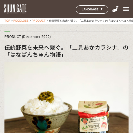
menu
LANGUAGE
TOP
>
FOODLOSS
>
PRODUCT
>
伝統野菜を未来へ繋ぐ。「二見あかカラシナ」の「はなぱんちゅん物
PRODUCT (December 2022)
伝統野菜を未来へ繋ぐ。「二見あかカラシナ」の
「はなぱんちゅん物語」