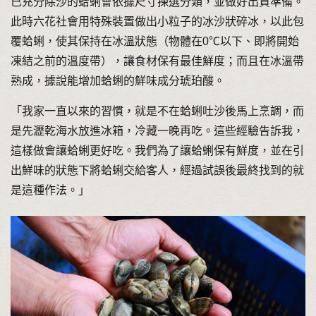
已充分除沙的蛤蜊會依據尺寸揀選分類，並做好出貨準備。
此時六花社會用特殊裝置做出小粒子的冰沙狀碎冰，以此包
覆蛤蜊，使其保持在冰溫狀態（物體在0℃以下、即將開始
凍結之前的溫度帶），讓食材保有最佳鮮度；而且在冰溫帶
熟成，據說能增加蛤蜊的鮮味成分琥珀酸。
「我家一直以來的習慣，就是不在蛤蜊吐沙後馬上烹調，而
是先瀝乾海水放進冰箱，冷藏一晚再吃。這些經驗告訴我，
這樣做會讓蛤蜊更好吃。我們為了讓蛤蜊保有鮮度，並在引
出鮮味的狀態下將蛤蜊交給客人，經過試誤後最終找到的就
是這種作法。」