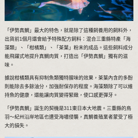
「伊勢真鯛」最大的特色，就是除了這種飼養用的飼料外，
出貨前1個月還會給予特殊配方飼料：混合三重縣特產「海
藻類」、「柑橘類」、「茶葉」粉末的成品。這些飼料成分
能飛躍式地提升真鯛肉質，打造出「伊勢真鯛」獨有的滋
味。
據說柑橘類具有抑制魚類獨特腥味的效果，茶葉內含的多酚
則能除去多餘油分，加強耐保存的程度。海藻類除了可以維
持魚的健康，還能讓肉質變得緊緻，使口感更彈牙。
「伊勢真鯛」誕生的契機是311東日本大地震。三重縣的鳥
羽～紀州沿岸地區也遭受海嘯侵襲，真鯛養殖業者蒙受了極
大的損失。