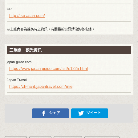
URL
http://ise-asari.com/
※上述內容為採訪時之資訊。有關最新資訊請洽詢各店鋪。
三重縣 觀光資訊
japan-guide.com
https://www.japan-guide.com/list/e1225.html
Japan Travel
https://zh-hant.japantravel.com/mie
シェア
ツイート