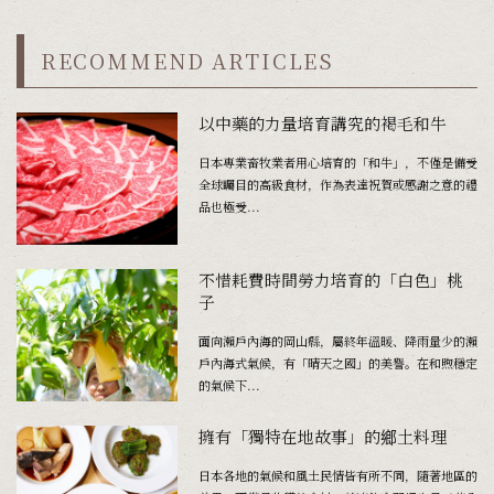
RECOMMEND ARTICLES
以中藥的力量培育講究的褐毛和牛
日本專業畜牧業者用心培育的「和牛」，不僅是備受
全球矚目的高級食材，作為表達祝賀或感謝之意的禮
品也極受...
不惜耗費時間勞力培育的「白色」桃
子
面向瀨戶內海的岡山縣，屬終年溫暖、降雨量少的瀨
戶內海式氣候，有「晴天之國」的美譽。在和煦穩定
的氣候下...
擁有「獨特在地故事」的鄉土料理
日本各地的氣候和風土民情皆有所不同，隨著地區的