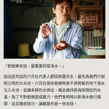
「對蛤蜊來說，最重要的是海水。」
說出這句話的六花社代表人肥田高嘉先生，最先為我們介紹
除沙用的大水池。六花社保存蛤蜊時會不停將新的地下海水
注入水池，並讓多餘的水排出，藉此維持與海底相近的水
溫。為了不對蛤蜊造成壓力，他們會時時以新海水進行循
環，並且徹底除沙，讓雜菌也被一併去除。