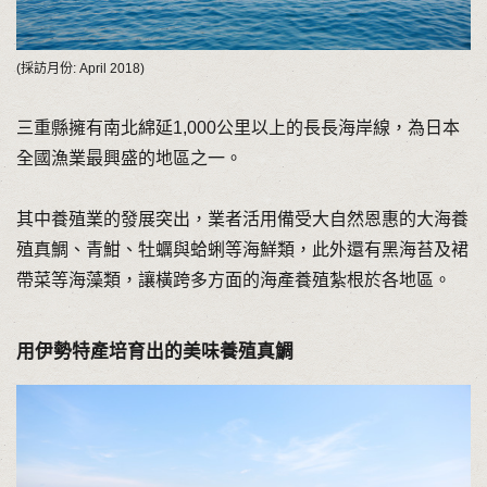
(採訪月份: April 2018)
三重縣擁有南北綿延1,000公里以上的長長海岸線，為日本
全國漁業最興盛的地區之一。
其中養殖業的發展突出，業者活用備受大自然恩惠的大海養
殖真鯛、青魽、牡蠣與蛤蜊等海鮮類，此外還有黑海苔及裙
帶菜等海藻類，讓橫跨多方面的海產養殖紮根於各地區。
用伊勢特產培育出的美味養殖真鯛