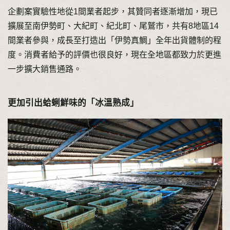
企劃案實驗性地從1間業者起步，其贊同者逐漸增加，現已
擴展至南伊勢町、大紀町、紀北町、尾鷲市，共有8地區14
間業者參與，成長至打造出「伊勢真鯛」全年出貨體制的程
度。消費者給予的評價也很良好，現在全地區都致力於更進
一步擴大銷售通路。
更加引出蛤蜊鮮味的「冰溫熟成」