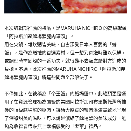
本次編輯部推薦的禮品，是MARUHA NICHIRO 的高級罐頭
「阿拉斯加產鱈場蟹腿肉罐頭」。
用在火鍋、雜炊粥皆美味，自古深受日本人喜愛的「螃
蟹」，是作為贈禮的首選素材。但一想到寄送時難以保鮮，
或調理時需剝殼的一番功夫，就很難不去顧慮給對方造成的
負擔。不過，此次推薦的MARUHA NICHIRO「阿拉斯加產
鱈場蟹腿肉罐頭」將這些問題全部解決了。
不僅如此，在被稱為「帝王蟹」的鱈場蟹中，此罐頭更是選
用了在資源管理極為嚴緊的美國阿拉斯加州布里斯托灣所捕
獲的頂級鱈場蟹的腿肉，讓碩大厚實的蟹肉淋漓盡致地呈現
了深醇甜美的滋味，可以說是濃縮了鱈場蟹的美味成分，能
夠為收禮者帶來無上幸福感受的「奢華」禮品。