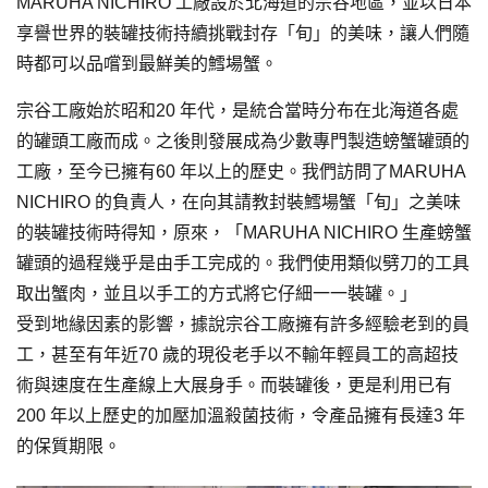
MARUHA NICHIRO 工廠設於北海道的宗谷地區，並以日本
享譽世界的裝罐技術持續挑戰封存「旬」的美味，讓人們隨
時都可以品嚐到最鮮美的鱈場蟹。
宗谷工廠始於昭和20 年代，是統合當時分布在北海道各處
的罐頭工廠而成。之後則發展成為少數專門製造螃蟹罐頭的
工廠，至今已擁有60 年以上的歷史。我們訪問了MARUHA
NICHIRO 的負責人，在向其請教封裝鱈場蟹「旬」之美味
的裝罐技術時得知，原來，「MARUHA NICHIRO 生產螃蟹
罐頭的過程幾乎是由手工完成的。我們使用類似劈刀的工具
取出蟹肉，並且以手工的方式將它仔細一一裝罐。」
受到地緣因素的影響，據說宗谷工廠擁有許多經驗老到的員
工，甚至有年近70 歲的現役老手以不輸年輕員工的高超技
術與速度在生產線上大展身手。而裝罐後，更是利用已有
200 年以上歷史的加壓加溫殺菌技術，令產品擁有長達3 年
的保質期限。