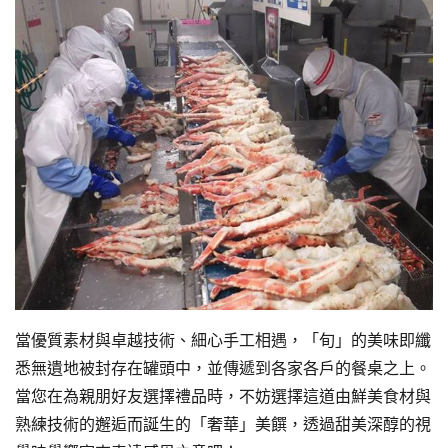
當優質素材與卓越技術、細心手工相遇，「旬」的美味即纖
悉無遺地被封存在罐頭中，並傳遞到各家各戶的餐桌之上。
當您在為親朋好友選擇禮品時，不妨選擇這道由鮮美食材與
熟練技術的邂逅而誕生的「奢華」美饌，透過甜美深醇的視