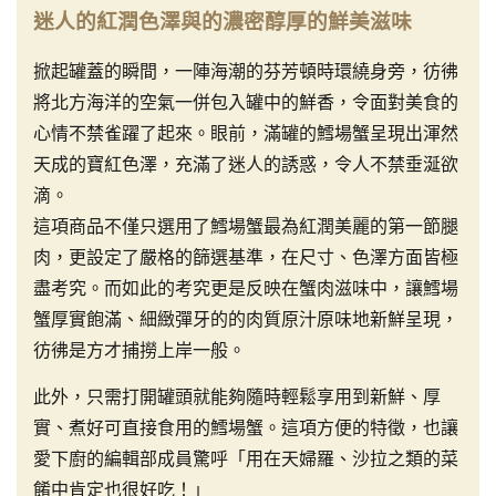
迷人的紅潤色澤與的濃密醇厚的鮮美滋味
掀起罐蓋的瞬間，一陣海潮的芬芳頓時環繞身旁，彷彿
將北方海洋的空氣一併包入罐中的鮮香，令面對美食的
心情不禁雀躍了起來。眼前，滿罐的鱈場蟹呈現出渾然
天成的寶紅色澤，充滿了迷人的誘惑，令人不禁垂涎欲
滴。
這項商品不僅只選用了鱈場蟹最為紅潤美麗的第一節腿
肉，更設定了嚴格的篩選基準，在尺寸、色澤方面皆極
盡考究。而如此的考究更是反映在蟹肉滋味中，讓鱈場
蟹厚實飽滿、細緻彈牙的的肉質原汁原味地新鮮呈現，
彷彿是方才捕撈上岸一般。
此外，只需打開罐頭就能夠隨時輕鬆享用到新鮮、厚
實、煮好可直接食用的鱈場蟹。這項方便的特徵，也讓
愛下廚的編輯部成員驚呼「用在天婦羅、沙拉之類的菜
餚中肯定也很好吃！」