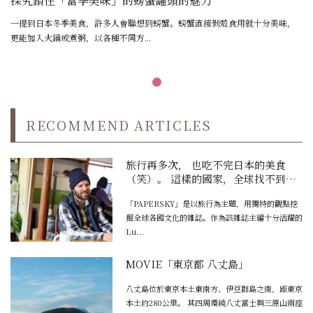
探究鎖住「當季美味」的螃蟹罐頭的魅力
一提到日本冬季美食，許多人會聯想到螃蟹。螃蟹直接剝殼食用就十分美味，
更能加入火鍋或煮粥，以各種不同方...
RECOMMEND ARTICLES
旅行再多次， 也吃不完日本的美食
（笑）。 這樣的國家，全球找不到第
二個了。
「PAPERSKY」是以旅行為主題，用獨特的觀點挖
掘全球各國文化的雜誌。作為該雜誌主編十分活躍的
Lu...
MOVIE「東京都 八丈島」
八丈島位於東京本土東南方、伊豆群島之南，距東京
本土約280公里。 其四周環繞八丈富士與三原山兩座