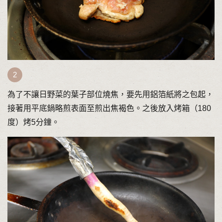
為了不讓日野菜的葉子部位燒焦，要先用鋁箔紙將之包起，
接著用平底鍋略煎表面至煎出焦褐色。之後放入烤箱（180
度）烤5分鐘。