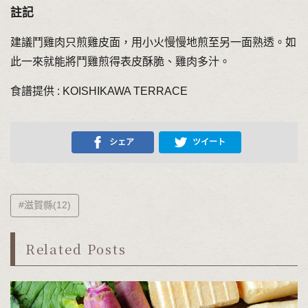
註記
建議鬥雞肉只煎雞皮面，用小火慢慢地煎至另一面熟透。如
此一來就能將鬥雞煎得表皮酥脆、雞肉多汁。
食譜提供 : KOISHIKAWA TERRACE
シェア
ツイート
#滋賀縣(12)
Related Posts