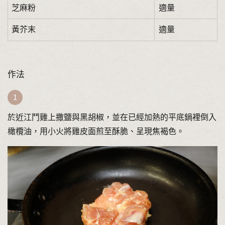
芝麻粉
適量
黃芥末
適量
作法
於近江鬥雞上撒鹽與黑胡椒，並在已經加熱的平底鍋裡倒入
橄欖油，用小火將雞皮面煎至酥脆、呈現焦褐色。