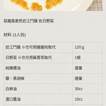
惡魔風香煎近江鬥雞 佐日野菜
材料 (1人份)
近江鬥雞 ※也可用雞腿肉取代
120ｇ
日野菜 ※也可用蕪菁等取代
1根
純橄欖油
適量
鹽、黑胡椒
適量
白麻油
30cc
濃口醬油
10cc