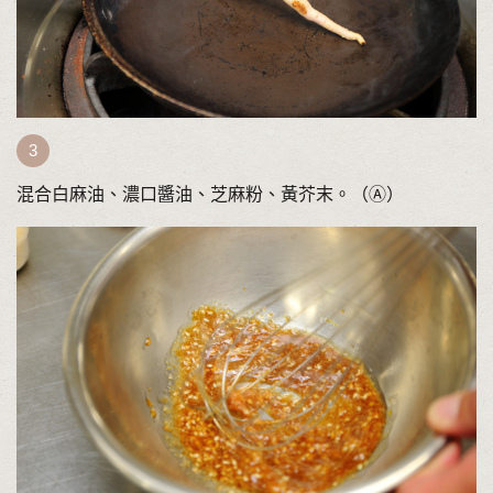
混合白麻油、濃口醬油、芝麻粉、黃芥末。（Ⓐ）