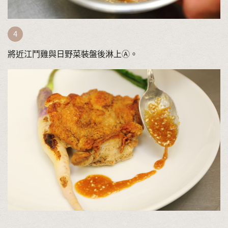
將近江鬥雞與日野菜裝盤後淋上Ⓐ。