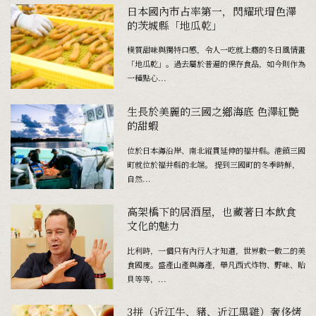
日本國內市占率第一，閃耀玳瑁色澤
的茨城縣「地瓜乾」
樸質甜味與獨特口感，令人一吃就上癮的冬日風情畫
「地瓜乾」。過去屬於普遍的保存食品，如今則作為
一種點心...
生長於美麗的三國之鄉海底 色澤紅艷
的甜蝦
位於日本海沿岸、南北縱貫延伸的福井縣。港鎮三國
町――就位於福井縣的北端。 提到三國町的冬季時鮮，
自然...
高架橋下的居酒屋，也藏著日本飲食
文化的魅力
比利時，一個只有內行人才知道，世界數一數二的美
食國度。盛產山產與海產，舉凡西式炸物、野味、貽
貝等等，...
3拼（近江牛、豬、近江黑雞）奢侈烤