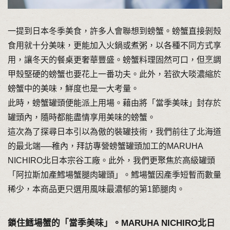
一提到日本冬季美食，許多人會聯想到螃蟹。螃蟹直接剝殼
食用就十分美味，更能加入火鍋或煮粥，以各種不同方式享
用，讓冬天的餐桌更奢華豐盛。螃蟹料理固然可口，但烹調
甲殼堅硬的螃蟹也要花上一番功夫。此外，若欲大啖濃縮於
螃蟹中的美味，鮮度也是一大考量。
此時，螃蟹罐頭便能派上用場。藉由將「當季美味」封存於
罐頭內，隨時都能盡情享用美味的螃蟹。
這次為了探尋日本引以為傲的裝罐技術，我們前往了北海道
的最北端──稚內，拜訪專營螃蟹罐頭加工的MARUHA
NICHIRO北日本宗谷工廠。此外，我們更聚焦於高級罐頭
「阿拉斯加產鱈場蟹腿肉罐頭」。鱈場蟹因產季短暫而數量
稀少，本商品更只選用風味最濃郁的第1節腿肉。
鎖住鱈場蟹的「當季美味」。MARUHA NICHIRO北日