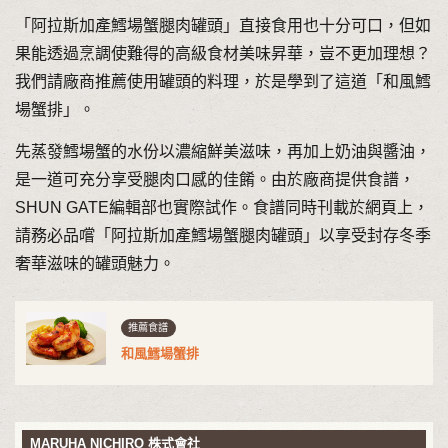
「阿拉斯加產鱈場蟹腿肉罐頭」直接食用也十分可口，但如
果能透過烹調使難得的高級食材美味昇華，豈不更加理想？
我們請廠商推薦使用罐頭的料理，於是學到了這道「和風鱈
場蟹排」。
先蒸發鱈場蟹的水份以濃縮鮮美滋味，再加上奶油與醬油，
是一道可充分享受腿肉口感的佳餚。由於廠商提供食譜，
SHUN GATE編輯部也實際試作。食譜同時刊載於網頁上，
請務必品嚐「阿拉斯加產鱈場蟹腿肉罐頭」以享受封存冬季
奢華滋味的罐頭魅力。
推薦食譜
和風鱈場蟹排
MARUHA NICHIRO 株式會社