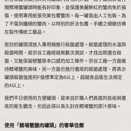
開鱈場蟹罐頭時能有好印象，並保護美麗鮮紅的蟹肉免於損
傷，使用專用紙張完美包覆蟹肉。每一罐皆由人工包裝，為
了不傷到纖細的蟹肉，以特別的折法包覆，手續之細緻彷彿
在製作傳統工藝品。
密封的罐頭須放入專用鍋進行殺菌處理。殺菌處理的水溫與
殺菌時間，是宗谷工廠經過無數次測試，才找出既適合殺
菌，又能保留螃蟹原本口感的加工條件。宗谷工廠一方面維
持鱈場蟹的美味，另一方面也進行徹底的殺菌處理，將表示
罐頭殺菌強度的F值標準定為6以上，超越食品衛生法規定
的4以上。
我們平日使用的方便罐頭，是來自於職人們高度的技術與徹
底的衛生觀念，也因此得以長久封存鱈場蟹的原汁原味。
使用「鱈場蟹腿肉罐頭」的奢華佳餚