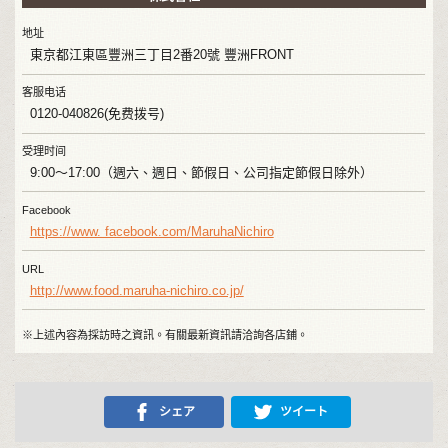
地址
東京都江東區豐洲三丁目2番20號 豐洲FRONT
客服电话
0120-040826(免费拨号)
受理时间
9:00～17:00（週六、週日、節假日、公司指定節假日除外）
Facebook
https://www. facebook.com/MaruhaNichiro
URL
http://www.food.maruha-nichiro.co.jp/
※上述內容為採訪時之資訊。有關最新資訊請洽詢各店鋪。
シェア
ツイート