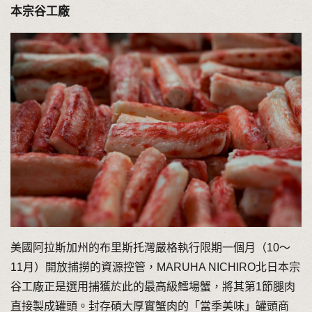
本宗谷工廠
美國阿拉斯加州的布里斯托灣嚴格執行限期一個月（10～
11月）開放捕撈的資源控管，MARUHA NICHIRO北日本宗
谷工廠正是選用捕獲於此的最高級鱈場蟹，將其第1節腿肉
直接製成罐頭。封存碩大厚實蟹肉的「當季美味」罐頭商