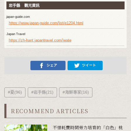
岩手縣 觀光資訊
japan-guide.com
https://www.japan-guide.com/list/e1204.html
Japan Travel
https://zh-hant.japantravel.com/iwate
シェア
ツイート
#夏(96)
#岩手縣(21)
#海鮮專家(16)
RECOMMEND ARTICLES
不惜耗費時間勞力培育的「白色」桃