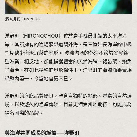
(採訪月份: July 2016)
洋野町（HIRONOCHOU）位於岩手縣最北端的太平洋沿
岸，其所擁有的漁場緊鄰遼闊外海，是三陸綿長海岸線中極
罕見缺少海灣屏蔽的地形。 波濤洶湧的外海不適於發展養
殖漁業，相反地，卻能捕獲豐富的天然海鞘、裙帶菜、鮑魚
等海產。在如此特殊的地形條件下，洋野町的海膽漁獲量堪
稱縣內第一，令當地自豪不已。
洋野町的海膽品質優良，孕育自獨特的地形、豐富的自然環
境，以及悠久的漁業傳統，目前更備受當地期待，盼能成為
揚名國際的品牌。
與海洋共同成長的城鎮──洋野町