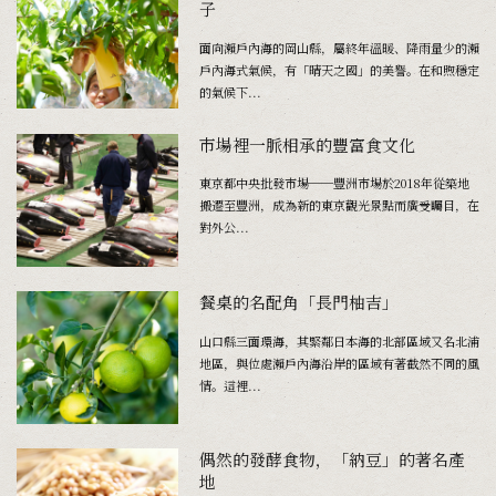
子
面向瀨戶內海的岡山縣，屬終年溫暖、降雨量少的瀨
戶內海式氣候，有「晴天之國」的美譽。在和煦穩定
的氣候下...
市場裡一脈相承的豐富食文化
東京都中央批發市場──豐洲市場於2018年從築地
搬遷至豐洲，成為新的東京觀光景點而廣受矚目，在
對外公...
餐桌的名配角「長門柚吉」
山口縣三面環海，其緊鄰日本海的北部區域又名北浦
地區，與位處瀨戶內海沿岸的區域有著截然不同的風
情。這裡...
偶然的發酵食物，「納豆」的著名產
地