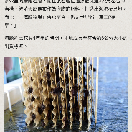
多公里的廣闊岩層，便在該岩層挖掘無數深達3公尺左右的
溝槽，繁殖天然昆布作為海膽的飼料，打造出海膽棲息地。
而此一「海膽牧場」傳承至今，仍是世界獨一無二的創
舉。」
海膽約需花費4年半的時間，才能成長至符合約6公分大小的
出貨標準。