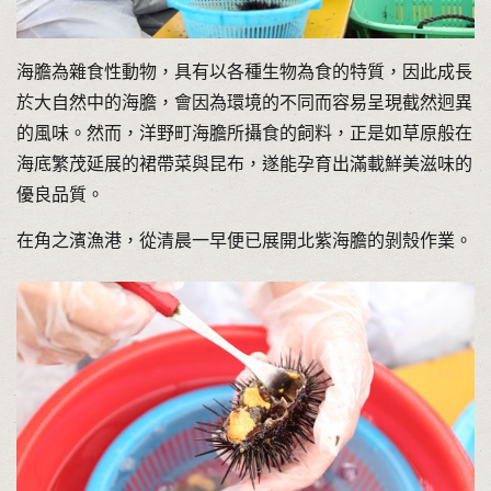
海膽為雜食性動物，具有以各種生物為食的特質，因此成長
於大自然中的海膽，會因為環境的不同而容易呈現截然迥異
的風味。然而，洋野町海膽所攝食的飼料，正是如草原般在
海底繁茂延展的裙帶菜與昆布，遂能孕育出滿載鮮美滋味的
優良品質。
在角之濱漁港，從清晨一早便已展開北紫海膽的剝殼作業。