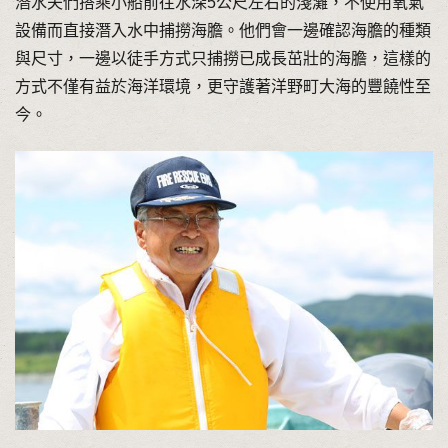
潛水夫們搭乘小船前往水深5公尺左右的淺灘，不使用氧氣
設備而直接潛入水中捕撈海膽。他們會一邊確認海膽的種類
與尺寸，一邊以徒手方式只捕撈已成長茁壯的海膽，這樣的
方式不僅有益於海洋環境，更守護著洋野町大海的豐饒性至
今。