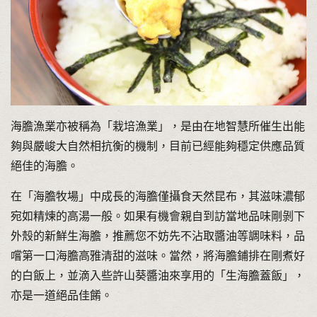
海膽漁業亦被稱為「栽培漁業」，是由在地智慧所催生出能
夠與嚴峻大自然相抗衡的機制，目前已經能夠穩定供應品質
絕佳的海膽。
在「海膽牧場」中成長的海膽僅攝食天然昆布，其滋味濃郁
宛如精煉的高湯一般。如果有機會親自到訪當地品味剛剝下
外殼的新鮮生海膽，推薦您不妨先不沾取醬油等調味料，品
嚐第一口海膽高雅清甜的滋味。當然，將海膽鋪排在剛煮好
的白飯上，並滴入些許山葵醬油來享用的「生海膽蓋飯」，
亦是一道絕品佳餚。