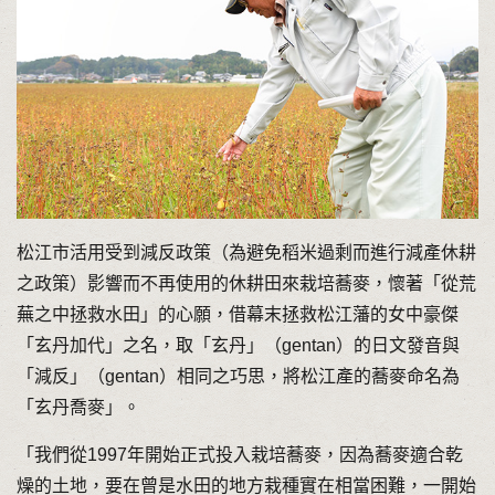
松江市活用受到減反政策（為避免稻米過剩而進行減產休耕
之政策）影響而不再使用的休耕田來栽培蕎麥，懷著「從荒
蕪之中拯救水田」的心願，借幕末拯救松江藩的女中豪傑
「玄丹加代」之名，取「玄丹」（gentan）的日文發音與
「減反」（gentan）相同之巧思，將松江產的蕎麥命名為
「玄丹喬麥」。
「我們從1997年開始正式投入栽培蕎麥，因為蕎麥適合乾
燥的土地，要在曾是水田的地方栽種實在相當困難，一開始