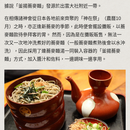
據說「釜揚蕎麥麵」發源於出雲大社附近一帶。
在相傳諸神會從日本各地前來齊聚的「神在祭」（農曆10
月）之時，亦正逢新蕎麥的季節，此時便會擺設攤販，以蕎
麥麵款待參拜客的胃。 然而，因為是在攤販販售，無法一
次又一次地沖洗煮好的蕎麥麵（一般蕎麥麵煮熟後會以水沖
洗），因此採用了連蕎麥麵湯一同裝入容器的「釜揚蕎麥
麵」方式，加入醬汁和佐料，一邊調味一邊享用。