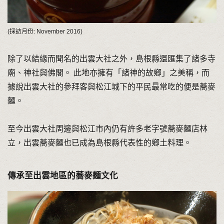
(採訪月份: November 2016)
除了以結緣而聞名的出雲大社之外，島根縣還匯集了諸多寺
廟、神社與佛閣。 此地亦擁有「諸神的故鄉」之美稱，而
據說出雲大社的參拜客與松江城下的平民最常吃的便是蕎麥
麵。
至今出雲大社周邊與松江市內仍有許多老字號蕎麥麵店林
立，出雲蕎麥麵也已成為島根縣代表性的鄉土料理。
傳承至出雲地區的蕎麥麵文化