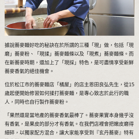
據說蕎麥麵好吃的秘訣在於所謂的三種「現」做，包括「現
磨」蕎麥粉、「現揉」蕎麥麵條以及「現煮」蕎麥麵條。而
在新蕎麥時期，還加上了「現採」特色，是可盡情享受新鮮
蕎麥香氣的絕佳機會。
位於松江市的蕎麥麵店「橘屋」的店主恩田良弘先生，從15
歲起便開始修習如何揉打蕎麥麵，是專心致志於此行的職
人，同時也自行製作蕎麥粉。
「果然還是當地產的蕎麥香氣最棒了。蕎麥果實本身幾乎沒
有香氣，是果皮的部分才有香氣。在我們店裡會把嫩皮磨得
細碎，以獨家配方混合，讓大家能享受到『玄丹蕎麥』特有