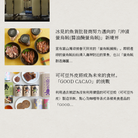
冰見的魚貨批發商努力邁向的「沖漬
螢烏賊(醬油醃螢烏賊)」新境界
宣布富山灣迎接春天到來的「螢烏賊捕撈」。即將產
卵的螢烏賊紛紛湧入海岸附近的景象，也以「螢烏賊
群遊海面...
可可豆外皮將成為未來的食材。
「GOOD CACAO」的挑戰
利用過去被認為沒有利用價值的可可豆殼（可可豆外
皮）製造茶飲、點心及咖哩等各式各樣美食產品的
「GOOD...