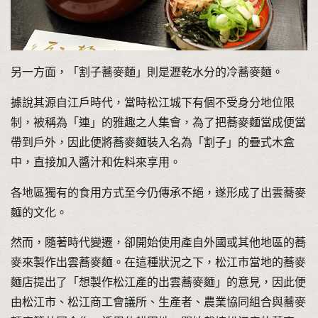
另一方面，「割子蕎麥麵」則是瀝乾水分的冷蕎麥麵。
據說其源自江戶時代，當時松江城下有個不受身分地位限
制，被稱為「連」的雅趣之人集會，為了把蕎麥麵當成便當
帶到戶外，因此便將蕎麥麵裝入名為「割子」的疊式木盒
中，直接加入醬汁和佐料來享用。
各地區獨有的食用方式至今仍傳承不絕，遂形成了出雲蕎麥
麵的文化。
然而，隨著時代變遷，卻開始使用產自外國或其他地區的蕎
麥來製作出雲蕎麥麵。在這種狀況之下，松江市當地的蕎麥
麵店提出了「想製作松江產的出雲蕎麥麵」的意見，因此便
由松江市、松江商工會議所、生產者、農業協同組合與蕎麥