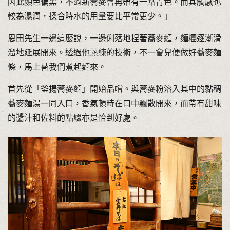
因此顏色偏黑，不過新蕎麥會再帶有一點青色。而其觸感也
較為濕潤，揉合時水的用量要比平常更少。」
恩田先生一邊這麼說，一邊俐落地捏著蕎麥麵，麵糰逐漸滑
溜地延展開來。透過他熟練的技術，不一會兒便做好蕎麥麵
條，馬上替我們煮起麵來。
首先從「釜揚蕎麥麵」開始品嚐。與蕎麥粉溶入其中的黏稠
蕎麥麵湯一同入口，香氣頓時在口中飄散開來，而帶有甜味
的醬汁和佐料的點綴亦是恰到好處。