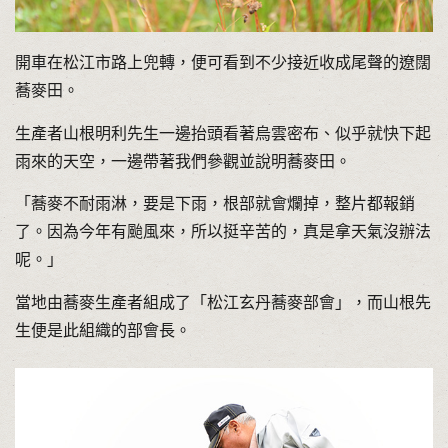
開車在松江市路上兜轉，便可看到不少接近收成尾聲的遼闊
蕎麥田。
生產者山根明利先生一邊抬頭看著烏雲密布、似乎就快下起
雨來的天空，一邊帶著我們參觀並說明蕎麥田。
「蕎麥不耐雨淋，要是下雨，根部就會爛掉，整片都報銷
了。因為今年有颱風來，所以挺辛苦的，真是拿天氣沒辦法
呢。」
當地由蕎麥生產者組成了「松江玄丹蕎麥部會」，而山根先
生便是此組織的部會長。