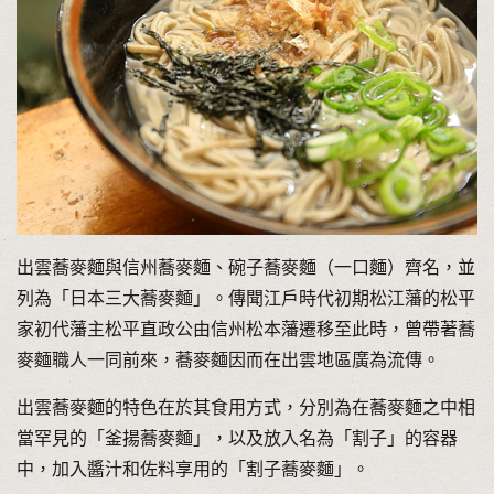
出雲蕎麥麵與信州蕎麥麵、碗子蕎麥麵（一口麵）齊名，並
列為「日本三大蕎麥麵」。傳聞江戶時代初期松江藩的松平
家初代藩主松平直政公由信州松本藩遷移至此時，曾帶著蕎
麥麵職人一同前來，蕎麥麵因而在出雲地區廣為流傳。
出雲蕎麥麵的特色在於其食用方式，分別為在蕎麥麵之中相
當罕見的「釜揚蕎麥麵」，以及放入名為「割子」的容器
中，加入醬汁和佐料享用的「割子蕎麥麵」。