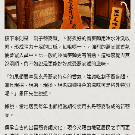
接下來則是「割子蕎麥麵」。將煮好的蕎麥麵用冷水沖洗收
緊，形成彈力十足的口感，每咀嚼一下，強烈的蕎麥麵香氣
便會竄入鼻中。比一般的冷蕎麥麵更有嚼勁，這種感覺與其
說滑順，倒不如說是更能好好感受蕎麥麵的滋味。
「如果想要享受玄丹蕎麥特有的香氣，建議吃割子蕎麥麵，
兼具現採、現磨、現揉、現煮四種特色的滋味可是格外特別
呢。」恩田先生說道。
據說，當地居民每年也都相當期待使用玄丹蕎麥製成的新蕎
麥。
傳承自古的出雲蕎麥麵文化，現今又藉由地區居民之手而更