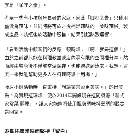
就是「咖哩之素」。
考量一些有小孩與年長者的家庭，因此「咖哩之素」只使用
薑做為辣味，並同時將可於之後補足辣味的「美味辣椒」製
成產品，裝瓶後於活動中販售，結果引起熱烈迴響。
「看到活動中顧客們的反應，頓時想：『啊！就是這個！』
由於之前都只能在料理教室或店內等有限的空間裡分享，然
而經由裝瓶後不僅能常溫保存，也能運送到遠處。我想，這
麼一來就能幫助更多人在料理時派上用場。」
藤原小姐活動時一直秉持「想讓家常菜更美味。」的出發
點。為實現這理想，便於2014年開設現在這間餐廳「新式
家常菜 藤原」，讓大家能夠將使用瓶裝調味料烹調的觀念
帶回家。
為襯托家常味而堅持「留白」