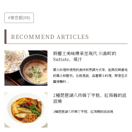
#東京都(88)
RECOMMEND ARTICLES
將鄉土美味傳承至現代 川島町的
Suttate、吳汁
鄉土料理所使用的食材和烹調方式等，能夠反映當地
的風土和歷史。也就是說，品嘗鄉土料理，即是在正
面接觸料...
2種琵琶湖八珍與丁字麩、紅蒟蒻的滋
滋燒
2種琵琶湖八珍與丁字麩、紅蒟蒻的滋滋燒