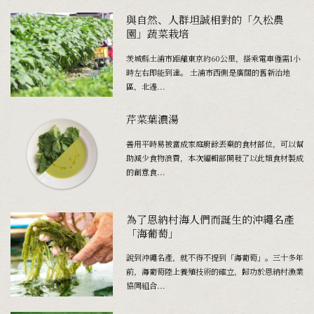
與自然、人群坦誠相對的「久松農
園」蔬菜栽培
茨城縣土浦市距離東京約60公里，搭乘電車僅需1小
時左右即能到達。 土浦市西側是廣闊的舊新治地
區，北邊...
芹菜葉濃湯
善用平時易被當成家庭廚餘丟棄的食材部位，可以幫
助減少食物浪費，本次編輯部開發了以此類食材製成
的創意食...
為了恩納村海人們而誕生的沖繩名產
「海葡萄」
說到沖繩名產，就不得不提到「海葡萄」。三十多年
前，海葡萄陸上養殖技術的確立，歸功於恩納村漁業
協同組合...