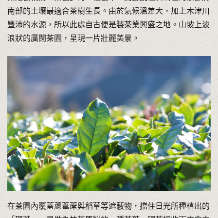
南部的土壤最適合茶樹生長。由於氣候溫差大，加上木津川
豐沛的水源，所以此處自古便是製茶業興盛之地。山坡上波
浪狀的廣闊茶園，呈現一片壯麗美景。
在茶園內覆蓋蘆葦蓆與稻草等遮蔽物，擋住日光所種植出的