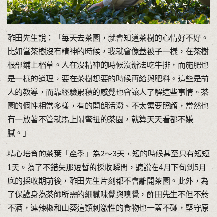
酢田先生說：「每天去茶園，就會知道茶樹的心情好不好。
比如當茶樹沒有精神的時候，我就會像蓋被子一樣，在茶樹
根部鋪上稻草。人在沒精神的時候沒辦法吃牛排，而施肥也
是一樣的道理，要在茶樹想要的時候再給與肥料。這些是前
人的教導，而靠經驗累積的感覺也會讓人了解這些事情。茶
園的個性相當多樣，有的開朗活潑、不太需要照顧，當然也
有一放著不管就馬上鬧彆扭的茶園，就算天天看都不嫌
膩。」
精心培育的茶葉「產季」為2～3天，短的時候甚至只有短短
1天。為了不錯失那短暫的採收瞬間，聽說在4月下旬到5月
底的採收期前後，酢田先生片刻都不會離開茶園。此外，為
了保護身為茶師所需的細膩味覺與嗅覺，酢田先生不但不菸
不酒，連辣椒和山葵這類刺激性的食物也一蓋不碰，堅守原