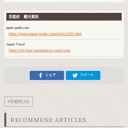
京都府 觀光資訊
japan-guide.com
https://www.japan-guide.com/list/e1226.html
Japan Travel
https://zh-hant.japantravel.com/kyoto
シェア
ツイート
#京都府(18)
RECOMMEND ARTICLES