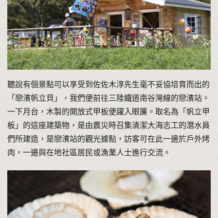
聽說有個景點可以享受到佐佐木淳先生毫不妥協培育而出的
「戀濱帆立貝」，我們便前往三陸鐵道南谷灣線的戀濱站。
一下月台，木製的開放式甲板便躍入眼簾。取名為「帆立甲
板」的這座建築物，是由震災時召集清潔大海志工的潛水員
們所建造，是戀濱站的觀光據點，訪客可在此一邊於戶外烤
肉，一邊與在地社區居民或漁業人士進行交流。