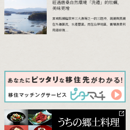
經過唐桑自然環境「洗禮」的牡蠣，
美味更增
宮城縣瀕臨世界三大漁場之一的三陸沖，親潮與黑潮
在外海匯流，水產豐富。而在沿岸地區，養殖漁業利
用錯綜複...