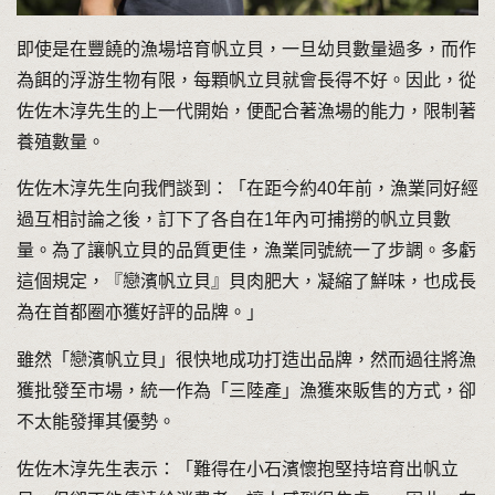
即使是在豐饒的漁場培育帆立貝，一旦幼貝數量過多，而作
為餌的浮游生物有限，每顆帆立貝就會長得不好。因此，從
佐佐木淳先生的上一代開始，便配合著漁場的能力，限制著
養殖數量。
佐佐木淳先生向我們談到：「在距今約40年前，漁業同好經
過互相討論之後，訂下了各自在1年內可捕撈的帆立貝數
量。為了讓帆立貝的品質更佳，漁業同號統一了步調。多虧
這個規定，『戀濱帆立貝』貝肉肥大，凝縮了鮮味，也成長
為在首都圈亦獲好評的品牌。」
雖然「戀濱帆立貝」很快地成功打造出品牌，然而過往將漁
獲批發至市場，統一作為「三陸產」漁獲來販售的方式，卻
不太能發揮其優勢。
佐佐木淳先生表示：「難得在小石濱懷抱堅持培育出帆立