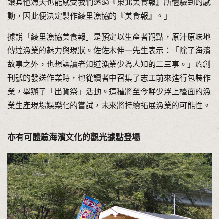
讓其他漁夫也能感受我們透過『東北美食報』所體驗到的感
動，因此便決定製作綾里漁協的『美食報』。」
據說「綾里漁協美食報」是預定以生產者觀點，原汁原味地
傳達漁業的魅力與現狀。佐佐木伸一先生表示：「除了海濱
故事之外，也想讓讀者知道漁業少為人知的二三事。」於創
刊號的發送作業時，也從讀者中召集了志工前來進行包裝作
業，舉辦了「出貨祭」活動。這種將至今鮮少浮上檯面的漁
業生產現場娛樂化的嘗試，未來將持續拓展漁業的可能性。
亦有可體驗海濱文化的觀光據點登場