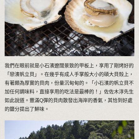
我們在眼前就是小石濱遼闊景致的甲板上，享用了剛烤好的
「戀濱帆立貝」。在幾乎有成人手掌般大小的碩大貝殼上，
有著頗為厚實的貝肉，份量沉甸甸的。「小石濱的帆立貝不
加任何調味料，直接享用的吃法是最棒的！」佐佐木淳先生
如此說道。豐滿Q彈的貝肉散發出海岸的香氣，其恰到好處
的鹽分提出了鮮味。