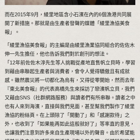
而在2015年9月，綾里地區含小石濱在內的6個漁港共同展
開了新措施。那就是由生產者發聲的媒體「綾里漁協美食
報」。
「綾里漁協美食報」的主編是由綾里漁業協同組合的佐佐木
伸一先生擔任，他也告訴我們對於創刊的想法。
「12年前佐佐木淳先生等人挑戰從產地直售帆立貝時，學習
到藉由串聯起生產者與消費者，會令人覺得驕傲且有成就
感。雖然震災將一切都化為烏有，又得從零開始，然而去年
『東北美食報』的代表高橋先生來採訪了戀濱帆立貝，我們
又藉由SNS（社群網路服務）與讀者們有所串聯。讀者之中
也有人來到海濱，直接與我們見面，甚至幫我們製作了綾里
漁協的粉絲頁。在上頭除了「開動了」和「感謝款待」之
外，也收到了「如果能再如此這般就好了」等率直的意見，
也讓我們注意到許多來自生產現場以外的聲音。由於希望能