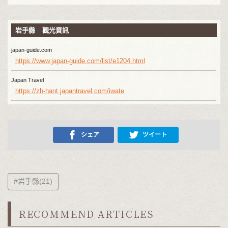
岩手縣 觀光資訊
japan-guide.com
https://www.japan-guide.com/list/e1204.html
Japan Travel
https://zh-hant.japantravel.com/iwate
シェア
ツイート
#岩手縣(21)
RECOMMEND ARTICLES