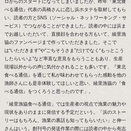
ロからのスタートになってしまいましたが、昨年『東北食
べる通信』代表の高橋さんに恋し浜ホタテを取材してもら
い、読者の方とSNS（ソーシャル・ネットワーキング・サ
ービス）でつながることができました。読者の中には浜ま
でお越しいただいて、直接顔を合わせる方もいて、綾里漁
協のファンページまで作っていただきました。そこで
は“いただきます”や“ごちそうさま”だけでなく“もっとこう
したらいいよ”など率直な意見をもらうこともあり、生産
現場以外からの声に気付かされることも多いです。『東北
食べる通信』を通じて私が味わわせてもらった感動を他の
漁師さんにも是非体験してほしいと思い、綾里漁協の『食
べる通信』をつくろうと思ったのです」。
「綾里漁協食べる通信」では生産者の視点で漁業の魅力や
現状をありのままに発信する予定だという。「浜のストー
リーはもちろん、漁業の裏話も知ってもらいたい」と伸一
さんはいう。創刊号の発送作業の際には読者の中から有志