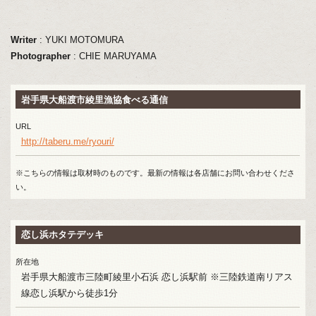
Writer
: YUKI MOTOMURA
Photographer
: CHIE MARUYAMA
岩手県大船渡市綾里漁協食べる通信
URL
http://taberu.me/ryouri/
※こちらの情報は取材時のものです。最新の情報は各店舗にお問い合わせくださ
い。
恋し浜ホタテデッキ
所在地
岩手県大船渡市三陸町綾里小石浜 恋し浜駅前 ※三陸鉄道南リアス
線恋し浜駅から徒歩1分