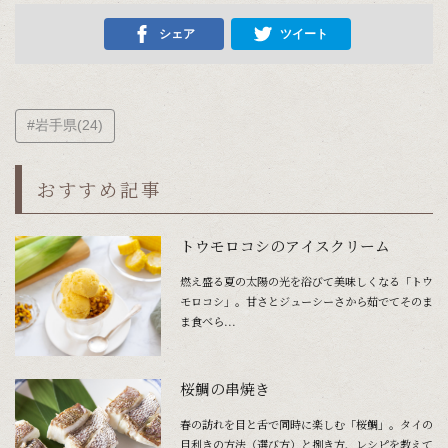
シェア
ツイート
#岩手県(24)
おすすめ記事
トウモロコシのアイスクリーム
燃え盛る夏の太陽の光を浴びて美味しくなる「トウ
モロコシ」。甘さとジューシーさから茹でてそのま
ま食べら...
桜鯛の串焼き
春の訪れを目と舌で同時に楽しむ「桜鯛」。タイの
目利きの方法（選び方）と捌き方、レシピを教えて