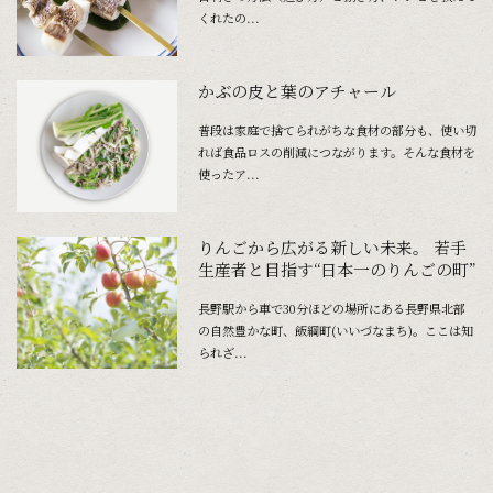
くれたの...
かぶの皮と葉のアチャール
普段は家庭で捨てられがちな食材の部分も、使い切
れば食品ロスの削減につながります。そんな食材を
使ったア...
りんごから広がる新しい未来。 若手
生産者と目指す“日本一のりんごの町”
長野駅から車で30分ほどの場所にある長野県北部
の自然豊かな町、飯綱町(いいづなまち)。ここは知
られざ...