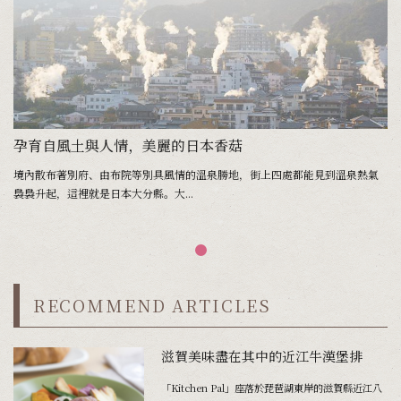
孕育自風土與人情，美麗的日本香菇
境內散布著別府、由布院等別具風情的溫泉勝地，街上四處都能見到溫泉熱氣
裊裊升起，這裡就是日本大分縣。大...
RECOMMEND ARTICLES
滋賀美味盡在其中的近江牛漢堡排
「Kitchen Pal」座落於琵琶湖東岸的滋賀縣近江八