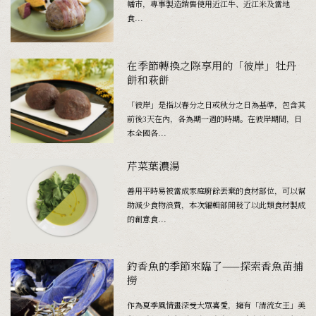
幡市，專事製造銷售使用近江牛、近江米及當地
食...
在季節轉換之際享用的「彼岸」牡丹
餅和萩餅
「彼岸」是指以春分之日或秋分之日為基準，包含其
前後3天在內，各為期一週的時期。在彼岸期間，日
本全國各...
芹菜葉濃湯
善用平時易被當成家庭廚餘丟棄的食材部位，可以幫
助減少食物浪費，本次編輯部開發了以此類食材製成
的創意食...
釣香魚的季節來臨了——探索香魚苗捕
撈
作為夏季風情畫深受大眾喜愛，擁有「清流女王」美