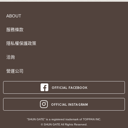
ABOUT
服務條款
隱私權保護政策
洽詢
營運公司
OFFICIAL FACEBOOK
OFFICIAL INSTAGRAM
“SHUN GATE” is a registered trademark of TOPPAN INC.
© SHUN GATE All Rights Reserved.