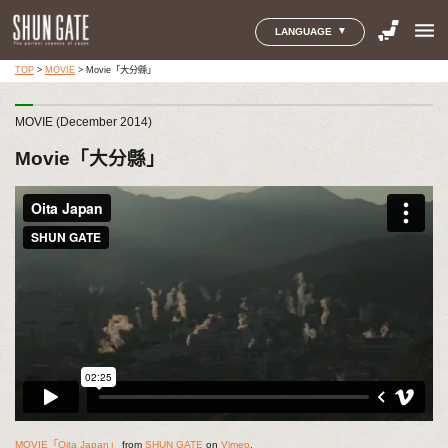
menu
LANGUAGE
TOP
>
MOVIE
>
Movie「大分縣」
MOVIE (December 2014)
Movie「大分縣」
MOVIE「Oita Japan」
from
SHUN GATE
on
Vimeo
.