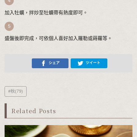
加入牡蠣，拌炒至牡蠣帶有熱度即可。
盛盤後即完成，可依個人喜好加入羅勒或蒔蘿等。
シェア
ツイート
#秋(79)
Related Posts