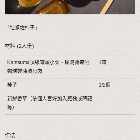
「牡蠣佐柿子」
材料 (2人份)
Kantsuma頂級罐頭小菜‧廣島縣產牡
1罐
蠣燻製油漬貝肉
柿子
1/2個
新鮮香草（依個人喜好加入羅勒或蒔蘿
等）
作法