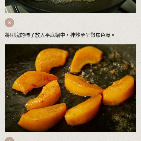
將切塊的柿子放入平底鍋中，拌炒至呈微焦色澤。