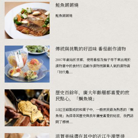
鮭魚鏘鏘燒
鮭魚鏘鏘燒
傳統與挑戰的好滋味 番茄創作漬物
2007年創始於京都，使用番茄及柚子等不常出現於
漬物當中的食材打造創作漬物而匯集人氣的漬物店
「初代龜...
歷史百餘年，廣大年齡層都喜愛的庶
民點心，「鯛魚燒」
以紅豆餡製成的和菓子中，一般庶民最為熟悉的「鯛
魚燒」為探尋其歷史與長年備受喜愛的秘密，我們訪
問了標榜...
滋賀美味盡在其中的近江牛漢堡排