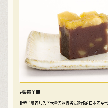
●栗蒸羊羹
此種羊羹裡加入了大量柔軟且香氣馥郁的日本國產當