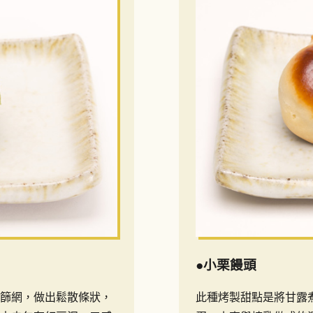
●小栗饅頭
篩網，做出鬆散條狀，
此種烤製甜點是將甘露