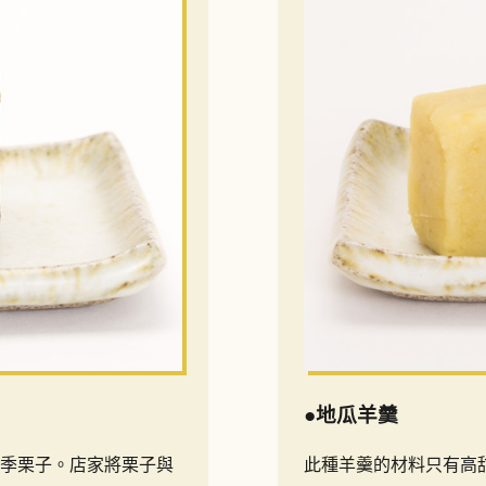
●地瓜羊羹
季栗子。店家將栗子與
此種羊羹的材料只有高