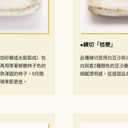
●練切「桔梗」
加砂糖或水飴製成）包
此種練切是用白豆沙與
再用帶著鮮艷柿子色的
白與紫2種顏色的豆沙
熟渾圓的柿子。9月開
細膩透明感。這道甜品
現季節更迭。