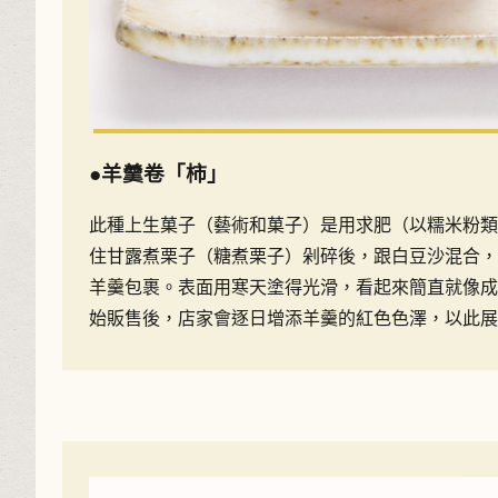
●羊羹卷「柿」
此種上生菓子（藝術和菓子）是用求肥（以糯米粉類
住甘露煮栗子（糖煮栗子）剁碎後，跟白豆沙混合，
羊羹包裹。表面用寒天塗得光滑，看起來簡直就像成
始販售後，店家會逐日增添羊羹的紅色色澤，以此展