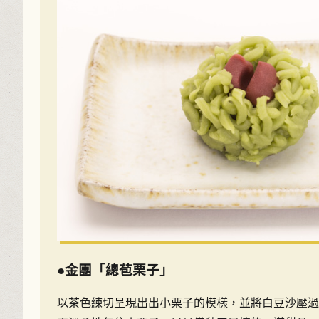
●金團「總苞栗子」
以茶色練切呈現出出小栗子的模樣，並將白豆沙壓過