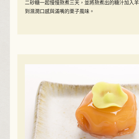
二砂糖一起慢慢熬煮三天，並將熬煮出的糖汁加入羊
到濕潤口感與滿嘴的栗子風味。