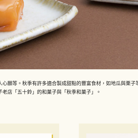
人心願等。秋季有許多適合製成甜點的豐富食材，如地瓜與栗子
子老店「五十鈴」的和菓子與「秋季和菓子」。