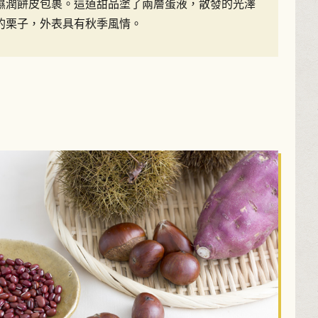
濕潤餅皮包裹。這道甜品塗了兩層蛋液，散發的光澤
的栗子，外表具有秋季風情。