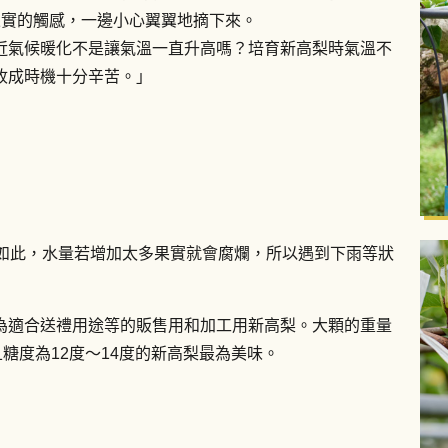
果實的觸感，一邊小心翼翼地摘下來。
近氣候暖化不是讓氣溫一直升高嗎？培育新高梨時氣溫不
收成時機十分辛苦。」
管如此，水量若增加太多果實就會腐爛，所以遇到下雨等狀
為適合送禮用途等的販售用和加工用新高梨。大顆的重量
且糖度為12度～14度的新高梨最為美味。