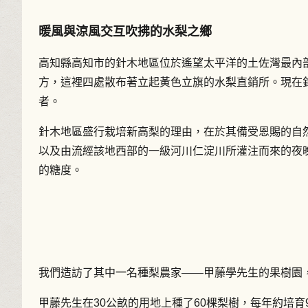
暖風與涼風交互吹拂的水梨之鄉
高知縣高知市的針木地區位於遙望太平洋的土佐灣最內部
方，這裡四處散布著立起黃色立旗的水梨直銷所。現在
者。
針木地區盛行栽培新高梨的理由，在於其備受恩賜的自
以及由流經該地西部的一級河川仁淀川所灌注而來的夜
的糖度。
我們造訪了其中一名種梨農家——甲藤學先生的果樹園
甲藤先生在30公畝的用地上種了60棵梨樹，每年約培育