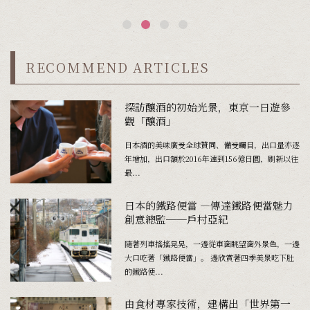
RECOMMEND ARTICLES
探訪釀酒的初始光景，東京一日遊參
觀「釀酒」
日本酒的美味廣受全球贊同、備受矚目，出口量亦逐
年增加，出口額於2016年達到156億日圓，刷新以往
最...
日本的鐵路便當 ―傳達鐵路便當魅力
創意總監──戶村亞紀
隨著列車搖搖晃晃，一邊從車窗眺望窗外景色，一邊
大口吃著「鐵路便當」。 邊欣賞著四季美景吃下肚
的鐵路便...
由食材專家技術，建構出「世界第一