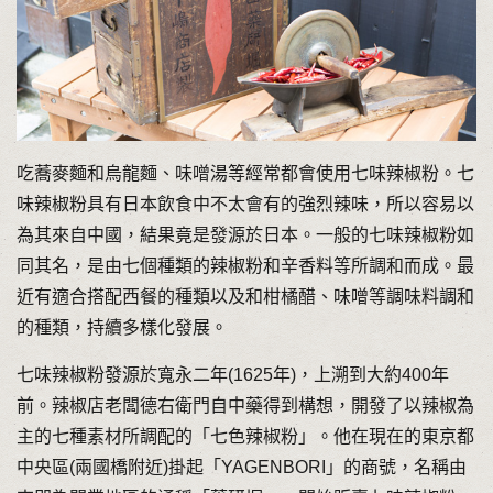
吃蕎麥麵和烏龍麵、味噌湯等經常都會使用七味辣椒粉。七
味辣椒粉具有日本飲食中不太會有的強烈辣味，所以容易以
為其來自中國，結果竟是發源於日本。一般的七味辣椒粉如
同其名，是由七個種類的辣椒粉和辛香料等所調和而成。最
近有適合搭配西餐的種類以及和柑橘醋、味噌等調味料調和
的種類，持續多樣化發展。
七味辣椒粉發源於寬永二年(1625年)，上溯到大約400年
前。辣椒店老闆德右衛門自中藥得到構想，開發了以辣椒為
主的七種素材所調配的「七色辣椒粉」。他在現在的東京都
中央區(兩國橋附近)掛起「YAGENBORI」的商號，名稱由