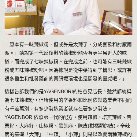
「原本有一味辣椒粉，但或許是太辣了，分成喜歡和討厭兩
派。」聽說第一代反復斟酌辣椒粉能否有更平易近人的味
道，而完成了七味辣椒粉。在完成之前，也可能有三味辣椒
粉或五味辣椒粉吧。因為據說是從中藥得到了構思，或許有
很多醫生和批發藥商的藥研堀環境也是開發的靈感吧。」
這樣告訴我們的是YAGENBORI的柏谷晃店長。雖然都統稱
為七味辣椒粉，但所使用的辛香料和比例依製造業者不同而
有千差萬別。有多少製造業者就存在著多少製法。
YAGENBORI依照第一代的配方，使用辣椒、培煎辣椒、罌
粟籽、大麻籽、山椒粉、黑芝麻、陳皮(柑橘類的皮)。辛辣
度的基礎「大辣」「中辣」「小辣」則是以改變兩種辣椒的