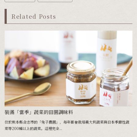
Related Posts
成為在地名產，大田原市引以為傲的「櫪木三鷹」
裝滿「當季」蔬菜的田園調味料
於
位於熊本縣合志市的「兔子農園」，每年都會栽培義大利蔬菜與日本季節性蔬
在
菜等200種以上的蔬菜。這裡完全...
大