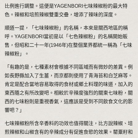
比例進行調整。這便是YAGENBORI七味辣椒粉的最大特
色。辣椒和培煎辣椒雙重交疊，增添了辣味的深度。
順道一提，「七味辣椒粉」的名稱，本來是關西地區的稱
呼。YAGENBORI當初是以「七色辣椒粉」的名稱開始販
售，但昭和二十一年(1946年)在整個業界都統一稱為「七味
辣椒粉」。
「有趣的是，七種素材會根據不同區域而有微妙的差異。例
如長野縣加入了生薑，而京都則使用了青海苔和白芝麻等。
肯定是配合當地容易取得的食材或鄉土料理的味道，加入的
東西隨之有所改變吧。相較於辛辣度強烈的關東七味粉，關
西的七味粉則是重視香氣，這應該是受到不同飲食文化的影
響吧？」
七味辣椒粉所含辛香料的功效也值得關注，比方說辣椒、培
煎辣椒和山椒含有的辛辣成分有促進食慾的效果。罌粟籽和