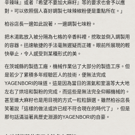
辛辣味』或者『希望不要加大麻籽』等的要求也會予以應
對。可以依照個人喜好調製七味辣椒粉便是重點所在。」
柏谷店長一邊如此說著，一邊調製七味粉。
把木湯匙放入被分隔為七格的辛香料裡，挖取並倒入調製用
的容器。迅速敏捷的手法毫無遲疑而正確。眼前所展現的輕
快舉止，令人感受到某種形式的美。
在茨城縣的製造工廠，機械作業佔了大部分的製造工序。但
是若少了累積多年經驗匠人的技術，便無法完成
YAGENBORI的味道。這是因為當日的濕氣和室溫等大大地
左右了烘培和製粉的完成，而這些是無法完全仰賴機械的。
甚至連大麻籽也是用目視的方式一粒粒篩選。雖然柏谷店長
笑著說「這樣的做法或許已經不符合現在的時代了」，但是
那句話滿溢著具歷史淵源的YAGENBORI的自豪。