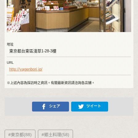
地址
東京都台東區淺草1-28-3樓
URL
http://yagenbori.jp/
※上述內容為採訪時之資訊。有關最新資訊請洽詢各店鋪。
シェア
ツイート
#東京都(88)
#郷土料理(58)