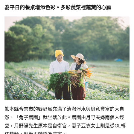
為平日的餐桌增添色彩。多彩蔬菜裡蘊藏的心願
熊本縣合志市的野野島充滿了清澈淨水與綠意豐富的大自
然，「兔子農園」就坐落於此。農園由月野夫婦兩個人經
營，月野陽先生原本是自衛官，妻子亞衣女士則是從OL轉