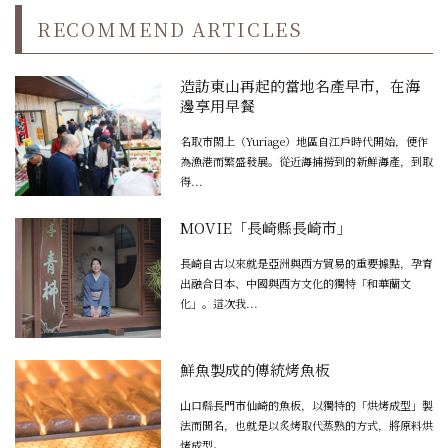
RECOMMEND ARTICLES
造訪東山再起的當地名產早市，在海
邊享用早餐
名取市閖上（Yuriage）地區自江戶時代開始，便作
為漁港而繁盛發展。從近海捕撈到的新鮮海產，到取
得...
MOVIE「長崎縣長崎市」
長崎自古以來就是亞洲與西方貿易的重要據點，孕育
出融合日本、中國與西方文化的獨特「和華蘭文
化」。這次我...
鮮魚製成的傳統烤魚板
山口縣長門市仙崎的魚板，以獨特的「烘烤成型」製
法而聞名，也就是以炙烤取代蒸熟的方式，將原料烘
烤成型。...