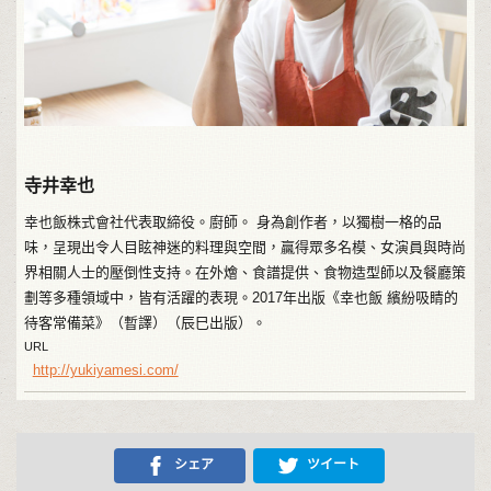
寺井幸也
幸也飯株式會社代表取締役。廚師。 身為創作者，以獨樹一格的品
味，呈現出令人目眩神迷的料理與空間，贏得眾多名模、女演員與時尚
界相關人士的壓倒性支持。在外燴、食譜提供、食物造型師以及餐廳策
劃等多種領域中，皆有活躍的表現。2017年出版《幸也飯 繽紛吸睛的
待客常備菜》（暫譯）（辰巳出版）。
URL
http://yukiyamesi.com/
シェア
ツイート