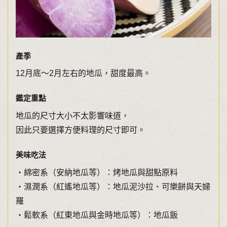
產季
12月底〜2月左右的地瓜，甜度最高。
鑑定重點
地瓜的尺寸大小不太影響味道，
因此只要選擇方便料理的尺寸即可。
美味吃法
・綿密系（安納地瓜等）：烤地瓜與甜點原料
・濕潤系（紅遙地瓜等）：地瓜泥沙拉、可樂餅與天婦
羅
・鬆軟系（紅東地瓜與金時地瓜等）：地瓜飯