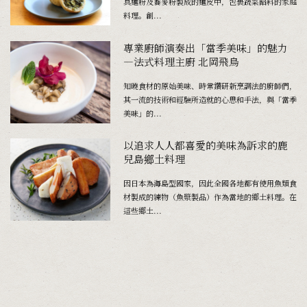
具麵粉及蕎麥粉製成的麵皮中，包裹蔬菜餡料的家庭
料理。創...
專業廚師演奏出「當季美味」的魅力
―法式料理主廚 北岡飛鳥
知曉食材的原始美味、時常鑽研新烹調法的廚師們，
其一流的技術和經驗所造就的心思和手法，與「當季
美味」的...
以追求人人都喜愛的美味為訴求的鹿
兒島鄉土料理
因日本為海島型國家，因此全國各地都有使用魚類食
材製成的練物（魚漿製品）作為當地的鄉土料理。在
這些鄉土...