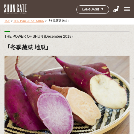
menu
LANGUAGE
TOP
>
THE POWER OF SHUN
>
「冬季蔬菜 地瓜」
THE POWER OF SHUN (December 2018)
「冬季蔬菜 地瓜」