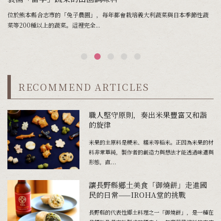
位於熊本縣合志市的「兔子農園」，每年都會栽培義大利蔬菜與日本季節性蔬
春
菜等200種以上的蔬菜。這裡完全...
說
RECOMMEND ARTICLES
職人堅守原則，奏出米果豐富又和諧
的旋律
米果的主原料是粳米、糯米等稻米。正因為米果的材
料非常單純，製作者的創造力與想法才能透過味道與
形態，直...
讓長野縣鄉土美食「御燒餅」走進國
民的日常——IROHA堂的挑戰
長野縣的代表性鄉土料理之一「御燒餅」，是一種在