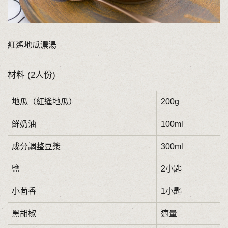
紅遙地瓜濃湯
材料 (2人份)
地瓜（紅遙地瓜）
200g
鮮奶油
100ml
成分調整豆漿
300ml
鹽
2小匙
小茴香
1小匙
黑胡椒
適量