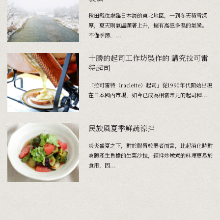
秋田縣位處臨日本海的東北地區，一到冬天積雪深
厚，夏天則氣溫顯著上升，擁有高溫多濕的氣候。
不僅季節，...
十勝的起司工作坊製作的 講究拉可雷
特起司
「拉可雷特（raclette）起司」從1990年代開始出現
在日本國內市場，如今已成為相當常見的起司種...
民族風夏季鮮蔬涼拌
炎炎盛夏之下，對於腸胃較弱者而言，比起消化時對
身體產生負擔的生菜沙拉，經拌炒燉煮的料理更易於
食用，因...