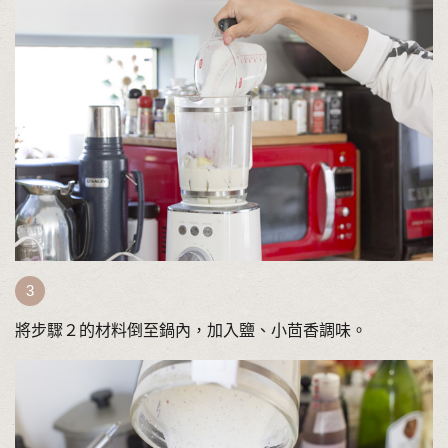
將步驟２的材料倒至鍋內，加入鹽、小茴香調味。