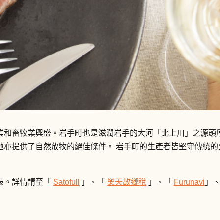
業和畜牧業興盛。岩手町也是滋潤岩手的大河「北上川」之源頭
地亦提供了自然放牧的絕佳條件。 岩手町的生產者皆堅守傳統的
表。詳情請至「
Satofull
」、「
樂天故鄉稅
」、「
Furunavi
」