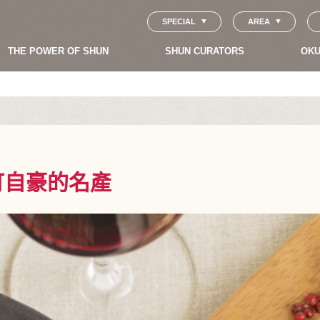
SPECIAL
AREA
THE POWER OF SHUN
SHUN CURATORS
OKU
町自豪的名產