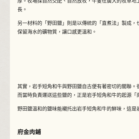
厚。牧場採自然交配、自然放牧，牛隻在廣大的牧草地
長。
另一材料的「野田鹽」則是以傳統的「直煮法」製成，
保留海水的礦物質，讓口感更溫和。
其實，岩手短角和牛與野田鹽自古便有著密切的關聯。
而當時負責運送這些鹽的，正是岩手短角和牛的起源「
野田鹽溫和的鹽味能襯托出岩手短角和牛的鮮味，這是
府金肉鋪