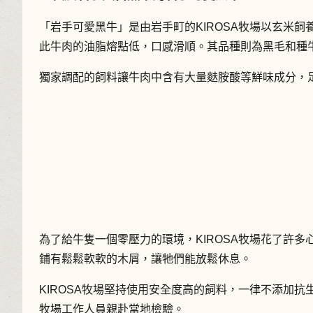
「岩手可愛黑牛」是由岩手町的KIROSA牧場以玄米
此牛肉的油脂熔點低，口感滑順。其品種則為黑毛和種
獨家調配的飼料讓牛肉中含有大量麩胺酸等鮮味成分，
為了給牛隻一個零壓力的環境，KIROSA牧場花了許
鋪有鬆鬆軟軟的木屑，讓牠們能放鬆休息。
KIROSA牧場堅持使用安全度高的飼料，一律不添加
牧場工作人員親赴當地檢驗。