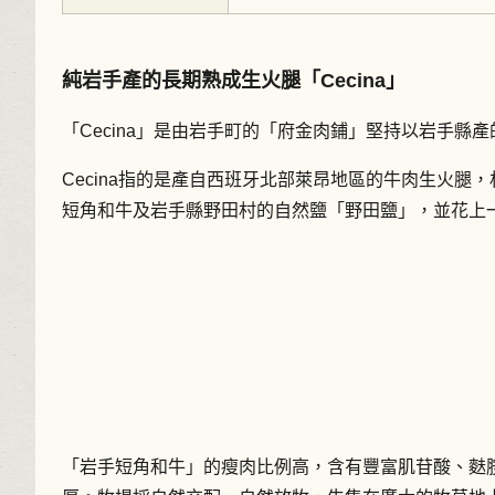
純岩手產的長期熟成生火腿「Cecina」
「Cecina」是由岩手町的「府金肉鋪」堅持以岩手縣
Cecina指的是產自西班牙北部萊昂地區的牛肉生火
短角和牛及岩手縣野田村的自然鹽「野田鹽」，並花上
「岩手短角和牛」的瘦肉比例高，含有豐富肌苷酸、麩