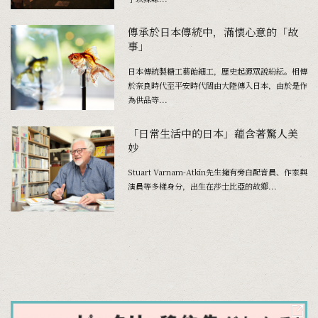
傳承於日本傳統中，滿懷心意的「故
事」
日本傳統製糖工藝飴細工，歷史起源眾說紛紜。相傳
於奈良時代至平安時代間由大陸傳入日本，由於是作
為供品等...
「日常生活中的日本」蘊含著驚人美
妙
Stuart Varnam-Atkin先生擁有旁白配音員、作家與
演員等多樣身分，出生在莎士比亞的故鄉...