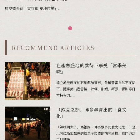
用視頻介紹「東京都 築地市場」。
RECOMMEND ARTICLES
在產魚盛地的款待下享受「當季美
味」
橋立漁港所在的石川縣加賀市，魚種豐富自然不在話
下，隨季節出產雪蟹、牡蠣、甜蝦、河豚、青魽等日
本特有的...
「飲食之都」博多孕育出的「食文
化」
「辣味明太子」為福岡‧博多眾多的食文化之一，是
以阿拉斯加鱈魚的鱈魚子製成的辣味漬物。我們造訪
了以辣味...