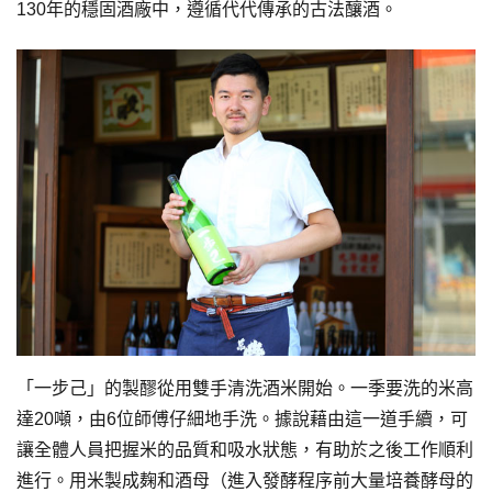
130年的穩固酒廠中，遵循代代傳承的古法釀酒。
「一步己」的製醪從用雙手清洗酒米開始。一季要洗的米高
達20噸，由6位師傅仔細地手洗。據說藉由這一道手續，可
讓全體人員把握米的品質和吸水狀態，有助於之後工作順利
進行。用米製成麹和酒母（進入發酵程序前大量培養酵母的