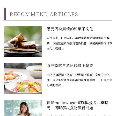
RECOMMEND ARTICLES
感受四季風情的和菓子文化
自古以來，日本人的心靈便隨著季節變換而有所觸
動，以這些豐富的感受性為根基，發展出獨特的日本
文化。就如...
將三陸的自然恩賜搬上餐桌
三陸坐擁親潮（寒流）與黑潮（暖流）交會的三陸
沖，以及小型海灣刻劃出的複雜海岸線──日本屈指
可數的谷灣...
透過mellowbear零嘴與愛犬共享時
光，同時解決食物浪費問題