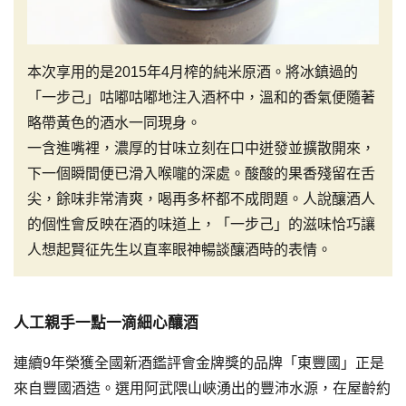
本次享用的是2015年4月榨的純米原酒。將冰鎮過的
「一步己」咕嘟咕嘟地注入酒杯中，溫和的香氣便隨著
略帶黃色的酒水一同現身。
一含進嘴裡，濃厚的甘味立刻在口中迸發並擴散開來，
下一個瞬間便已滑入喉嚨的深處。酸酸的果香殘留在舌
尖，餘味非常清爽，喝再多杯都不成問題。人說釀酒人
的個性會反映在酒的味道上，「一步己」的滋味恰巧讓
人想起賢征先生以直率眼神暢談釀酒時的表情。
人工親手一點一滴細心釀酒
連續9年榮獲全國新酒鑑評會金牌獎的品牌「東豐國」正是
來自豐國酒造。選用阿武隈山峽湧出的豐沛水源，在屋齡約