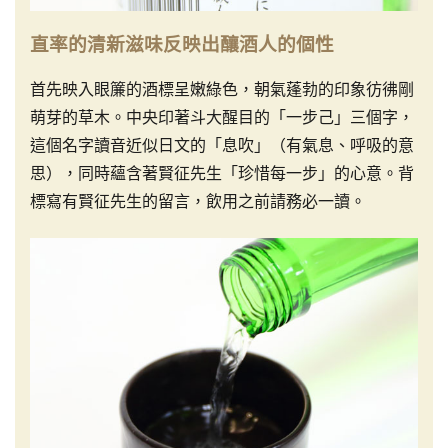
直率的清新滋味反映出釀酒人的個性
首先映入眼簾的酒標呈嫩綠色，朝氣蓬勃的印象彷彿剛
萌芽的草木。中央印著斗大醒目的「一步己」三個字，
這個名字讀音近似日文的「息吹」（有氣息、呼吸的意
思），同時蘊含著賢征先生「珍惜每一步」的心意。背
標寫有賢征先生的留言，飲用之前請務必一讀。