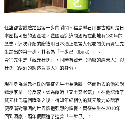
任誰都會體驗踏出第一步的瞬間。福島縣石川郡古殿町是日
本屈指可數的酒產地，豐國酒造這間酒廠在此地有180年的
歷史，這次介紹的贈禮用日本酒正是第九代老闆矢內賢征先
生踏出的第一步，其名為「一步己（Ibuki）」。
賢征先生是「藏元杜氏」，同時有藏元（酒廠的經營人）與
杜氏（釀酒的製造負責人）的身分。
現在身為藏元杜氏的賢征先生極為活躍，然而過去的他卻對
繼承家業十分反感，認為釀酒「又土又老氣」。在他認識了
藏元杜氏這個職業之後，得知年紀相仿的藏元致力於釀酒，
便逐漸對釀酒的世界懷抱強烈的憧憬。賢征先生在2010年
回到酒廠，隔年便釀造了這款「一步己」。