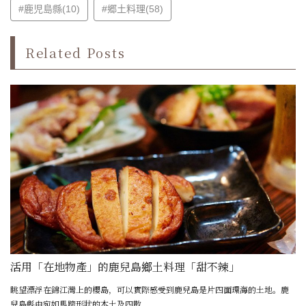
#鹿児島縣(10)
#郷土料理(58)
Related Posts
活用「在地物產」的鹿兒島鄉土料理「甜不辣」
眺望漂浮在錦江灣上的櫻島，可以實際感受到鹿兒島是片四面環海的土地。鹿
兒島縣由宛如馬蹄形狀的本土及四散...