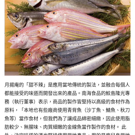
月揚庵的「甜不辣」是應用當地傳統的製法，並融合每個人
都能接受的味道而開發出來的產品。南海食品的鮫島隆光專
務（執行董事）表示，商品的製作皆堅持以高級的食材作為
原料，「本地也有些廠商使用青背魚（沙丁魚、鯖魚、秋刀
魚等）當作食材，但我們為了讓成品綿密細緻，因此使用脂
肪較少、無腥味、肉質細嫩的金線魚當作製作的食材。 此