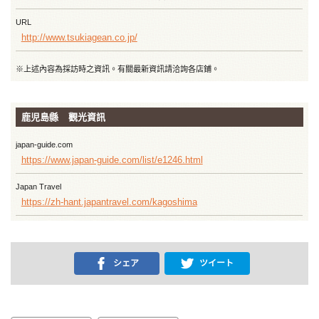
URL
http://www.tsukiagean.co.jp/
※上述內容為採訪時之資訊。有關最新資訊請洽詢各店鋪。
鹿児島縣 觀光資訊
japan-guide.com
https://www.japan-guide.com/list/e1246.html
Japan Travel
https://zh-hant.japantravel.com/kagoshima
シェア
ツイート