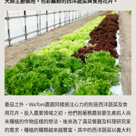
大師主廚御用。色彩繽紛的西洋蔬菜與食用花卉。
番茄之外，WaTom農園同樣挹注心力的則是西洋蔬菜及食
用花卉。投入農業領域之初，他們抱著務農就要生產前人尚
未種植的作物這樣的想法，後來為了滿足餐廳及料理研究家
的需求，種植的種類越來越豐富。其中的西洋蔬菜以義大利