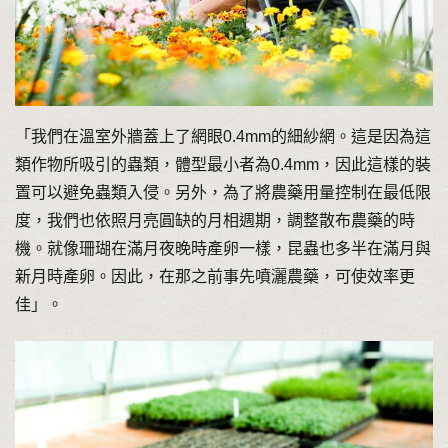
「我們在溫室外牆蓋上了網眼0.4mm的細紗網。這是因為這
類作物所吸引的蟲類，體型最小者為0.4mm，因此這樣的裝
置可以避免蟲類入侵。另外，為了將農藥用量控制在最低限
度，我們也依照月亮圓缺的月相週期，調整散布農藥的時
機。就像珊瑚在滿月夜晚時產卵一樣，昆蟲也多半在滿月與
新月時產卵。因此，在那之前事先噴灑農藥，可使效率更
佳」。