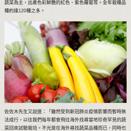
蔬菜為主，出產色彩鮮艷的紅色、紫色蘿蔔等。全年栽種品
種約達120種之多。
佐佐木先生又說道：「雖然受到新冠肺炎疫情影響而暫時無
法成行，以往我們每年都會飛往海外找尋當地珍奇罕見的蔬
菜回來試驗栽培。不光是在海外尋找蔬菜品種而已，同時也