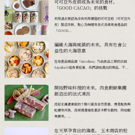
可可豆外皮將成為未來的食材。
「GOOD CACAO」的挑戰
利用過去被認為沒有利用價值的可可豆殼（可可豆外
皮）製造茶飲、點心及咖哩等各式各樣美食產品的
「GOOD...
編織大海與城鎮的未來。具有社會公
益性的大海恩惠
在地產品精品店「nicolina」乃由良品工房的白田
Sayaka小姐負責經營，我們請她選出的商品，不...
開拓野味料理的未來。肉食廚師集團
創造出的法式凍派
流經北海道東部的十勝川富含自然恩惠，像是鮭魚與
虹鱒等河魚，流域裡還棲息著許多野生動物，例如蝦
夷鹿等。...
在天草孕育出的海產。 玉木商店的粒