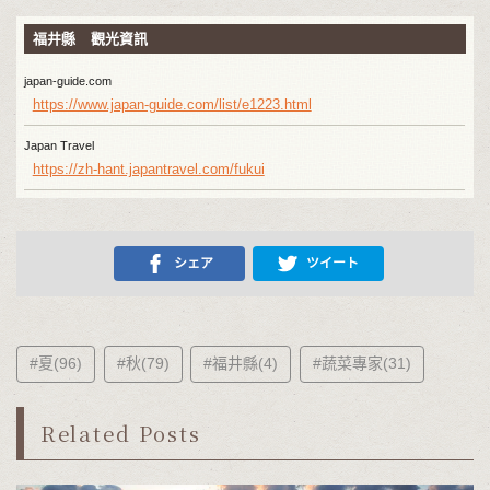
福井縣 觀光資訊
japan-guide.com
https://www.japan-guide.com/list/e1223.html
Japan Travel
https://zh-hant.japantravel.com/fukui
シェア
ツイート
#夏(96)
#秋(79)
#福井縣(4)
#蔬菜專家(31)
Related Posts