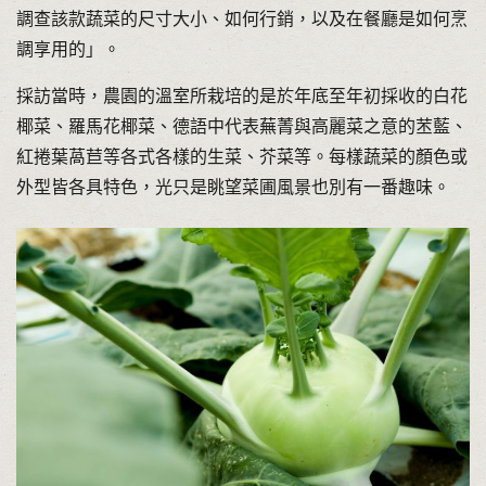
調查該款蔬菜的尺寸大小、如何行銷，以及在餐廳是如何烹
調享用的」。
採訪當時，農園的溫室所栽培的是於年底至年初採收的白花
椰菜、羅馬花椰菜、德語中代表蕪菁與高麗菜之意的苤藍、
紅捲葉萵苣等各式各樣的生菜、芥菜等。每樣蔬菜的顏色或
外型皆各具特色，光只是眺望菜圃風景也別有一番趣味。