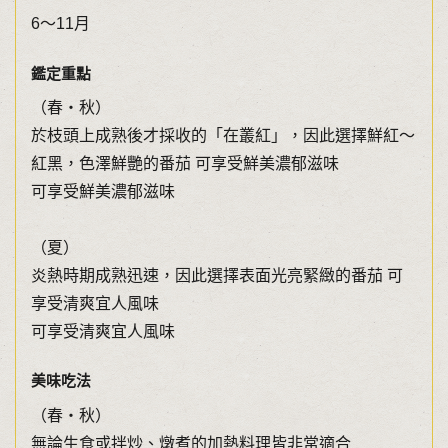
6～11月
鑑定重點
（春・秋）
於枝頭上成熟後才採收的「在叢紅」，因此選擇鮮紅～
紅黑，色澤鮮艷的番茄 可享受鮮美濃郁滋味
可享受鮮美濃郁滋味
（夏）
炎熱時期成熟迅速，因此選擇表面光亮緊緻的番茄 可
享受清爽宜人風味
可享受清爽宜人風味
美味吃法
（春・秋）
無論生食或拌炒、燉煮的加熱料理皆非常適合