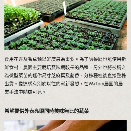
食用花卉及香草類以鮮度最為重要。為了讓餐廳也能使用新
鮮食材，農園主要栽培賞味期較長的品種，另外也將被稱之
為微型菜苗的迷你尺寸芝麻葉及茴香，分株種植後直接整株
出貨。像這樣有別於以往的嶄新發想，在WaTom農園的農
業手法中隨處可見。
希望提供外表亮眼同時美味無比的蔬菜