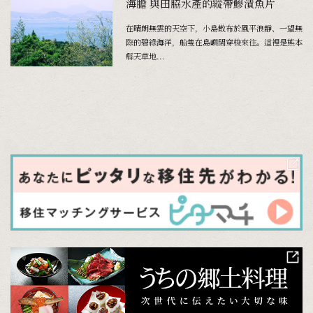
海膽 與田脇水產的縱帶鰺漬魚片
在晴朗無雲的天空下，小島散布於風平浪靜、一望無
際的碧綠海洋，船隻在島嶼間穿梭來往。這裡是熊本
縣天草地...