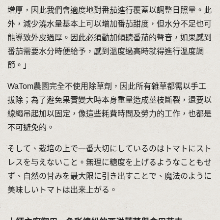
增厚，因此我們會適度地對番茄進行覆蓋以調整日照量。此
外，減少澆水量基本上可以增加番茄甜度，但水分不足也可
能導致外皮過厚。因此必須勤加傾聽番茄的聲音，如果感到
番茄需要水分時便給予，感到溫度過高時就得進行溫度調
節。」
WaTom農園完全不使用除草劑，因此所有雜草都需以手工
拔除；為了避免果實變大時本身重量造成莖枝斷裂，還要以
線繩吊起加以固定，像這些耗費時間及勞力的工作，也都是
不可避免的。
そして、栽培の上で一番大切にしているのはトマトにスト
レスを与えないこと。無理に糖度を上げるようなこともせ
ず、自然の甘みを最大限に引き出すことで、魔法のように
美味しいトマトは出来上がる。