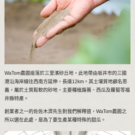
WaTom農園座落於三里濱砂丘地，此地帶由坂井市的三國
港沿海岸線往西南方延伸，長達12km。其土壤質地顧名思
義，屬於土質鬆軟的砂地，主要種植蕗蕎、西瓜及蘿蔔等福
井縣特產。
創業者之一的佐佐木濟先生對我們解釋道，WaTom農園之
所以選在此處，是為了要生產某種特殊的甜瓜。