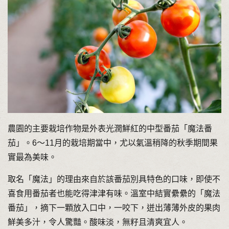
農園的主要栽培作物是外表光潤鮮紅的中型番茄「魔法番
茄」。6～11月的栽培期當中，尤以氣溫稍降的秋季期間果
實最為美味。
取名「魔法」的理由來自於該番茄別具特色的口味，即使不
喜食用番茄者也能吃得津津有味。溫室中結實纍纍的「魔法
番茄」，摘下一顆放入口中，一咬下，迸出薄薄外皮的果肉
鮮美多汁，令人驚豔。酸味淡，無籽且清爽宜人。