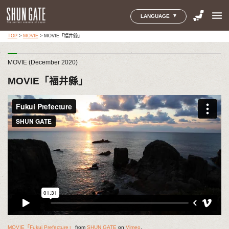
menu
LANGUAGE
TOP
>
MOVIE
>
MOVIE「福井縣」
MOVIE (December 2020)
MOVIE「福井縣」
MOVIE「Fukui Prefecture」
from
SHUN GATE
on
Vimeo
.