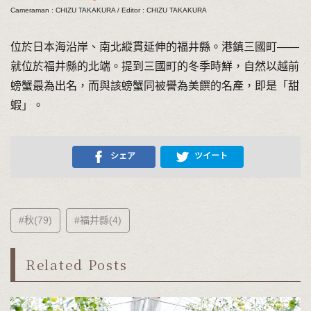
Cameraman : CHIZU TAKAKURA / Editor : CHIZU TAKAKURA
位於日本海沿岸、南北縱貫延伸的福井縣。港鎮三國町――
就位於福井縣的北端。提到三國町的冬季時鮮，自然以越前
螃蟹最為出名，而與該螃蟹同被譽為美饌的名產，即是「甜
蝦」。
シェア
ツイート
#秋(79)
#福井縣(4)
Related Posts