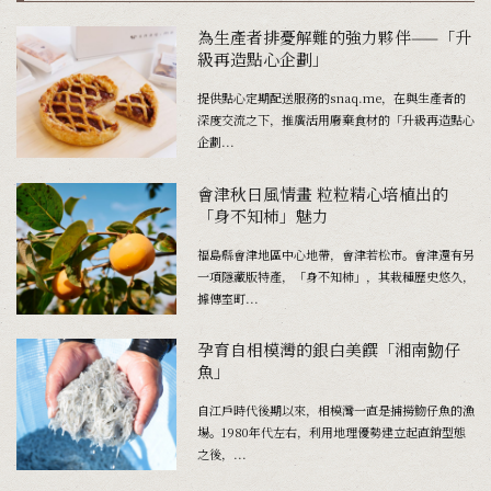
為生產者排憂解難的強力夥伴——「升
級再造點心企劃」
提供點心定期配送服務的snaq.me，在與生產者的
深度交流之下，推廣活用廢棄食材的「升級再造點心
企劃...
會津秋日風情畫 粒粒精心培植出的
「身不知柿」魅力
福島縣會津地區中心地帶，會津若松市。會津還有另
一項隱藏版特產，「身不知柿」，其栽種歷史悠久，
據傳室町...
孕育自相模灣的銀白美饌「湘南魩仔
魚」
自江戶時代後期以來，相模灣一直是捕撈魩仔魚的漁
場。1980年代左右，利用地理優勢建立起直銷型態
之後，...