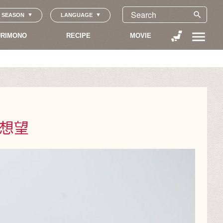
search
SEASON
LANGUAGE
menu
RIMONO
RECIPE
MOVIE
的想望